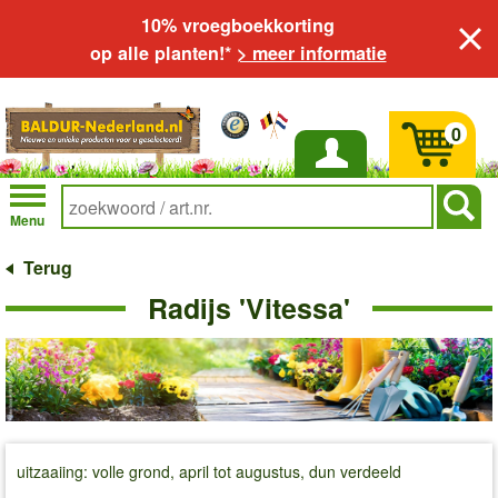
10% vroegboekkorting
op alle planten!*
> meer informatie
0
Inloggen
Menu
Terug
Radijs 'Vitessa'
uitzaaiing: volle grond, april tot augustus, dun verdeeld