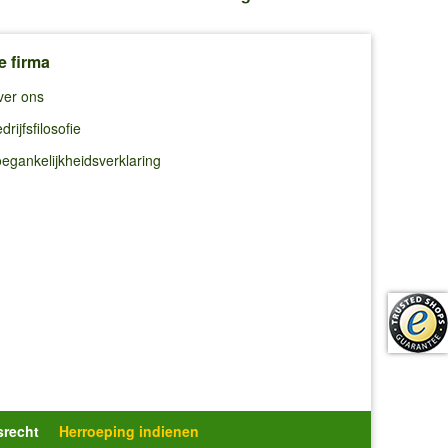
e firma
ver ons
drijfsfilosofie
egankelijkheidsverklaring
srecht
Herroeping indienen