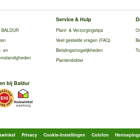
Service & Hulp
D
ij BALDUR
Plant- & Verzorgingstips
O
ten
Veel gestelde vragen (FAQ)
Be
g- en
Betalingsmogelijkheden
To
omstandigheden
Plantendokter
en bij Baldur
swinkel
Privacy
Cookie-Instellingen
Colofon
Herroeping