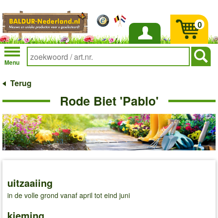
0
Inloggen
Menu
Terug
Rode Biet 'Pablo'
uitzaaiing
in de volle grond vanaf april tot eind juni
kieming