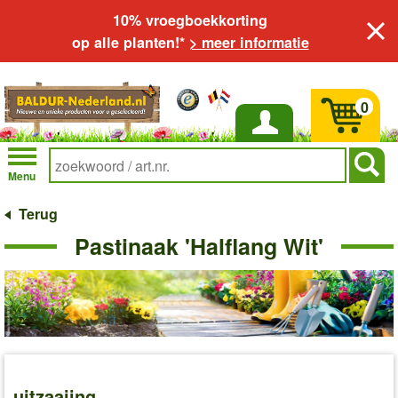
10% vroegboekkorting
op alle planten!*
> meer informatie
0
Inloggen
Menu
Terug
Pastinaak 'Halflang Wit'
uitzaaiing