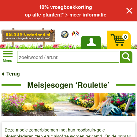
10% vroegboekkorting
op alle planten!*
> meer informatie
0
Inloggen
Menu
Terug
Meisjesogen ‘Roulette’
Deze mooie zomerbloemen met hun roodbruin-gele
bloembladeren zien eruit alsof ze worden gevlamd. Op de primair