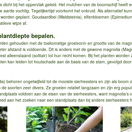
s dicht bij het oppervlak geleid. Het mulchen van de boomschijf heeft ee
aarde vochtig. Tegelijkertijd voorkomt het onkruid. Als alternatief ku
orden geplant. Goudaardbei (Waldsteinia), elfenbloemen (Epimedium
tieve wijze af.
plantdiepte bepalen.
orden gehouden met de toekomstige groeivorm en grootte van de magno
 2 meter afstand is voldoende. Dit is anders met de gewone magnolia (Ma
t alleenstaand (solitair) tot hun recht komen. Bij het planten worden ze 
nten kan leiden tot houtschade aan de basis van de stam, gevolgd doo
) behoren ongetwijfeld tot de mooiste sierheesters en zijn als boom o
n de soorten zeer divers. Ze groeien relatief langzaam en zijn erg popul
standplaats voldoen aan de eisen van de sierheesters, want magnolia's
d aan het zoeken naar een standplaats dan bij andere sierheesters he