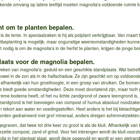
nde omvang op latere leeftijd moeten magnolia's voldoende ruimte kr
nt om te planten bepalen.
is de lente. In speciaalzaken is hij als potplant verkrijgbaar. Van maart
rfstbeplanting is mogelijk, maar ongunstige weersomstandigheden kunn
t nodig is om de magnolia's in de herfst te planten, krijgen de jonge 
laats voor de magnolia bepalen.
weken van magnolia's: geduld en een geschikte standplaats. Wat betref
zowel in de zon als in de halfschaduw. Ze zijn geschikt om op voldoen
fhankelijk van hun groeihoogte, in een groep van struiken. De bomen 
biedt goede omstandigheden. Deze moet doorlatend zijn, maar toch ge
xtreme bodems heeft, of het nu lichte zandgrond of zware leemgrond is
e zandgrond is het toevoegen van compost of humus absoluut noodzake
tekort aan water en voedingsstoffen. Heel anders is het bij kleiachtige
rden gedraineerd met grof mineraal, anders dreigen schimmelziekten
egraven, dat twee tot drie keer zo groot is als de kluit. Afhankelijk 
tte compost, zand of grind. Voor het inbrengen wordt de kluit voorzic
lia in het plantgat staat, wordt deze opgevuld en wordt er een gietran