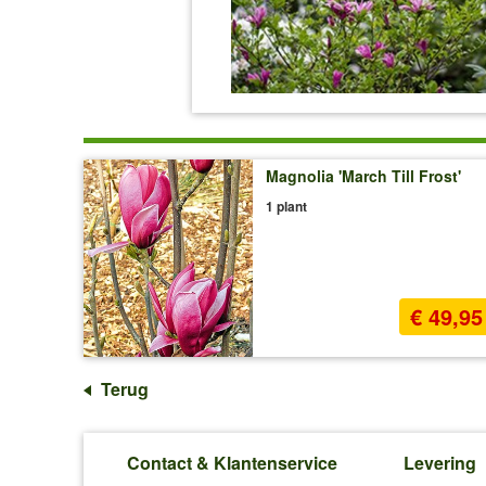
Magnolia 'March Till Frost'
1 plant
€ 49,95
Terug
Contact & Klantenservice
Levering