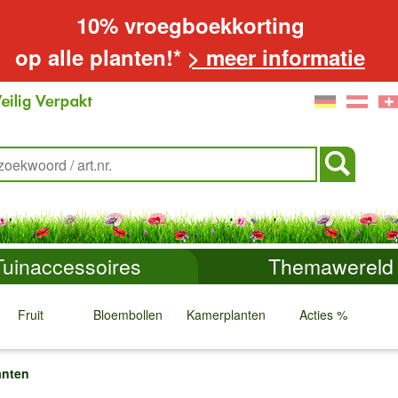
10% vroegboekkorting
op alle planten!*
> meer informatie
Tuinaccessoires
Themawereld
Fruit
Bloembollen
Kamerplanten
Acties %
↓
↓
↓
↓
anten