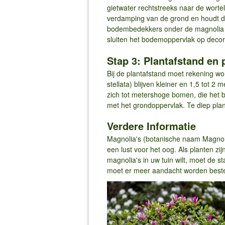
gietwater rechtstreeks naar de wortel
verdamping van de grond en houdt de 
bodembedekkers onder de magnolia w
sluiten het bodemoppervlak op decora
Stap 3: Plantafstand en 
Bij de plantafstand moet rekening w
stellata) blijven kleiner en 1,5 tot
zich tot metershoge bomen, die het bes
met het grondoppervlak. Te diep pla
Verdere Informatie
Magnolia's (botanische naam Magnolia
een lust voor het oog. Als planten zij
magnolia's in uw tuin wilt, moet de 
moet er meer aandacht worden bestee