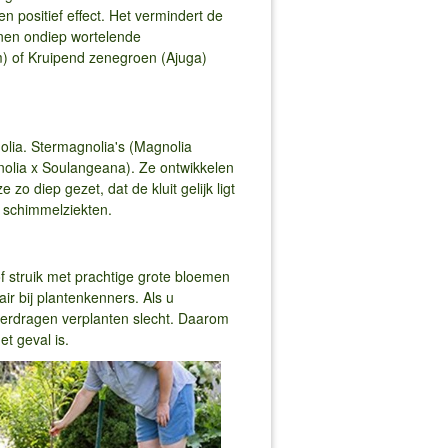
n positief effect. Het vermindert de
nnen ondiep wortelende
) of Kruipend zenegroen (Ajuga)
lia. Stermagnolia's (Magnolia
gnolia x Soulangeana). Ze ontwikkelen
zo diep gezet, dat de kluit gelijk ligt
r schimmelziekten.
f struik met prachtige grote bloemen
air bij plantenkenners. Als u
 verdragen verplanten slecht. Daarom
t geval is.