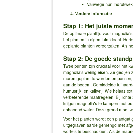
Vanwege hun indrukwekke
Verdere Informatie
Stap 1: Het juiste mome
De optimale planttijd voor magnolia's 
het planten in eigen tuin ideaal. He
geplante planten veroorzaken. Als he
Stap 2: De goede standp
Twee punten zijn cruciaal voor het k
magnolia's weinig eisen. Ze gedijen 
muren geplant te worden en passen, a
aan de bodem. Gemiddelde tuinaarde 
humusrijk, en kalkvrij. Wie helaas e
verbeterende maatregelen. Bij licht
krijgen magnolia's te kampen met een 
ophopend water. Deze grond moet wo
Voor het planten wordt een plantgat g
uitgegraven aarde gemengd met afgeze
wortels te beschadigen. Als de magno