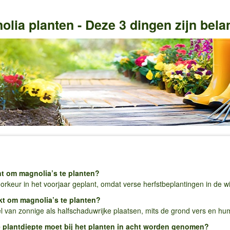
lia planten - Deze 3 dingen zijn bela
t om magnolia’s te planten​?
orkeur in het voorjaar geplant, omdat verse herfstbeplantingen in de wi
kt om magnolia’s te planten​?
 van zonnige als halfschaduwrijke plaatsen, mits de grond vers en humu
 plantdiepte moet bij het planten in acht worden genomen?