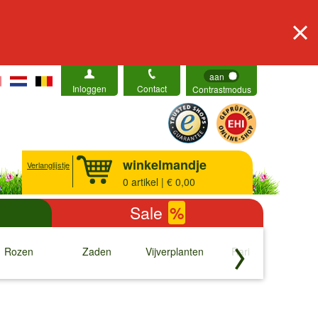
aan
Inloggen
Contact
Contrastmodus
winkelmandje
Verlanglijstje
0
artikel | € 0,00
Sale
%
Rozen
Zaden
Vijverplanten
Rariteiten
b
↓
↓
↓
↓