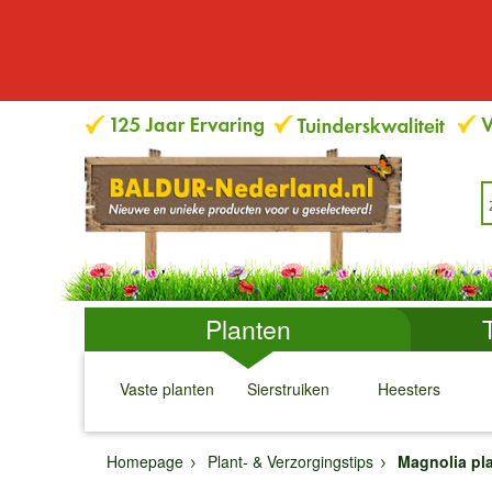
Planten
Vaste planten
Sierstruiken
Heesters
↓
↓
↓
↓
Homepage
Plant- & Verzorgingstips
Magnolia pl