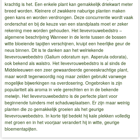
krachtig is het. Een enkele plant kan gemakkelijk driekwart meter
breed worden. Kleinere of zwakkere naburige planten maken
geen kans en worden verdrongen. Deze concurrentie wordt vaak
onderschat en bij de keuze van een standplaats moet er zeker
rekening mee worden gehouden. Het lievevrouwebedstro –
algemene beschrijving Wanneer in de lente tussen de bossen
witte bloeiende tapijten verschijnen, kruipt een heerlijke geur de
neus binnen. Dit is te danken aan het welriekende
lievevrouwebedstro (Galium odoratum syn. Asperula odorata),
ook bekend als walstro. Het lievevrouwebedstro is al sinds de
Middeleeuwen een zeer gewaardeerde geneeskrachtige plant,
maar wordt tegenwoordig nog maar zelden gebruikt vanwege
mogelijke bijwerkingen na overdosering. Ongebroken is zijn
populariteit als aroma in vele gerechten en in de bekende
meiwijn. Het lievevrouwebedstro is de perfecte plant voor
beginnende tuinders met schaduwplaatsen. Er zijn maar weinig
planten die zo gemakkelijk groeien als het geurige
lievevrouwebedstro. In korte tijd bedekt hij kale plekken volledig
met groen en in het voorjaar verandert hij in witte, geurige
bloementapijten.