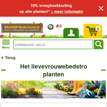
10% vroegboekkorting
op alle planten!*
> meer informatie
0
Inloggen
Menu
Terug
Het lievevrouwebedstro
planten