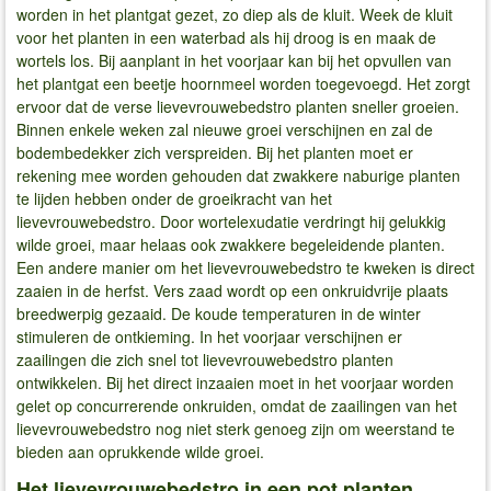
worden in het plantgat gezet, zo diep als de kluit. Week de kluit
voor het planten in een waterbad als hij droog is en maak de
wortels los. Bij aanplant in het voorjaar kan bij het opvullen van
het plantgat een beetje hoornmeel worden toegevoegd. Het zorgt
ervoor dat de verse lievevrouwebedstro planten sneller groeien.
Binnen enkele weken zal nieuwe groei verschijnen en zal de
bodembedekker zich verspreiden. Bij het planten moet er
rekening mee worden gehouden dat zwakkere naburige planten
te lijden hebben onder de groeikracht van het
lievevrouwebedstro. Door wortelexudatie verdringt hij gelukkig
wilde groei, maar helaas ook zwakkere begeleidende planten.
Een andere manier om het lievevrouwebedstro te kweken is direct
zaaien in de herfst. Vers zaad wordt op een onkruidvrije plaats
breedwerpig gezaaid. De koude temperaturen in de winter
stimuleren de ontkieming. In het voorjaar verschijnen er
zaailingen die zich snel tot lievevrouwebedstro planten
ontwikkelen. Bij het direct inzaaien moet in het voorjaar worden
gelet op concurrerende onkruiden, omdat de zaailingen van het
lievevrouwebedstro nog niet sterk genoeg zijn om weerstand te
bieden aan oprukkende wilde groei.
Het lievevrouwebedstro in een pot planten