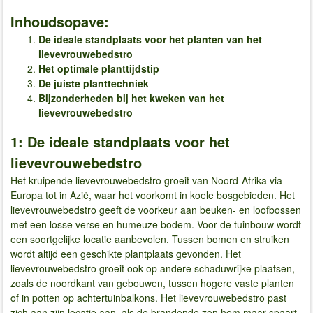
Inhoudsopave:
De ideale standplaats voor het planten van het
lievevrouwebedstro
Het optimale planttijdstip
De juiste planttechniek
Bijzonderheden bij het kweken van het
lievevrouwebedstro
1: De ideale standplaats voor het
lievevrouwebedstro
Het kruipende lievevrouwebedstro groeit van Noord-Afrika via
Europa tot in Azië, waar het voorkomt in koele bosgebieden. Het
lievevrouwebedstro geeft de voorkeur aan beuken- en loofbossen
met een losse verse en humeuze bodem. Voor de tuinbouw wordt
een soortgelijke locatie aanbevolen. Tussen bomen en struiken
wordt altijd een geschikte plantplaats gevonden. Het
lievevrouwebedstro groeit ook op andere schaduwrijke plaatsen,
zoals de noordkant van gebouwen, tussen hogere vaste planten
of in potten op achtertuinbalkons. Het lievevrouwebedstro past
zich aan zijn locatie aan, als de brandende zon hem maar spaart.