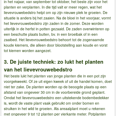
in het najaar, van september tot oktober, het beste zijn voor het
planten en verplanten. In die tijd valt er meer regen, wat het
lievevrouwebedstro helpt om op zijn nieuwe plek te groeien. De
situatie is anders bij het zaaien. Na de bloei in het voorjaar, vormt
het lievevrouwebedstro zijn zaden in de zomer. Deze worden
uiterlijk in de herfst in potten gezaaid. De zaden overwinteren op
een beschutte plaats buiten, bv. in een broeibak of in een
zaaibed. Het lievevrouwebedstro behoort tot de zogenaamde
koude kiemers, die alleen door blootstelling aan koude en vorst
tot kiemen worden aangezet.
3. De juiste techniek: zo lukt het planten
van het lievevrouwebedstro
Het beste lukt het planten van jonge planten die in een pot zijn
voorgekweekt. Of ze uit eigen kweek of uit de handel komen, doet
niet ter zake. De planten worden op de beoogde plaats op een
afstand van ongeveer 30 cm in de voorbereide grond geplant.
Omdat het lievevrouwebedstro een uitstekende bodembedekker
is, wordt de vaste plant vaak gebruikt om onder bomen en
struiken in het wild te groeien. Als areaalplant moet u rekenen
met ongeveer 9 tot 12 planten per vierkante meter. Potplanten