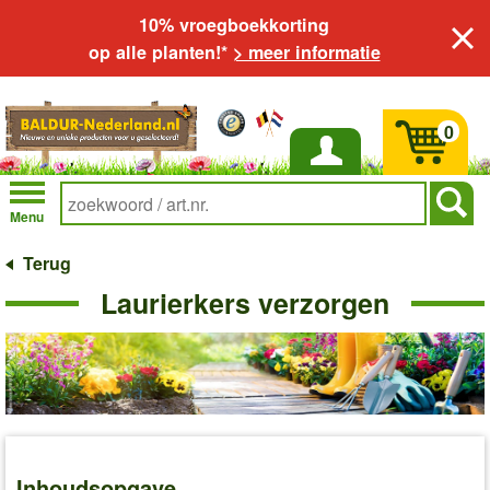
10% vroegboekkorting
op alle planten!*
> meer informatie
0
Inloggen
Menu
Terug
Laurierkers verzorgen
Inhoudsopgave