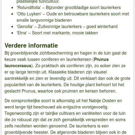
plaatselijke tuincultuur.
'Rotundifolia' – Bijzonder grootbladige soort laurierkers
'Otto Luyken' – Oude en betrouwbare laurierkers soort met
smalle langvormige bladeren
'Genolia' – Zuilvormige laurierkers – goed winterhard
'Etna' – Soort met markante, mooie takken
Verdere informatie
Bij groenblijvende zichtbescherming en hagen in de tuin gaat de
keuze vaak tussen coniferen en laurierkersen (
Prunus
laurocerasus
). Zo praktisch als coniferen zijn, zo sober zien ze
er op lange termijn uit. Klassieke bladeren zijn visueel
aantrekkelijk en zien er levendig uit. Dit verklaart dan ook de grote
populariteit van de laurierkers. De houtige plant behoort tot het
geslacht Prunus, waartoe ook pruimen en kersen behoren.
De oorspronkelijke soort is afkomstig uit het Nabije Oosten en
werd lange tijd beschouwd als enigszins vorstgevoelig.
Tegenwoordig zijn er talrijke cultivars en variëteiten voor de tuin
die zo robuust zijn dat ze zich gemakkelijk verspreiden en soms
zelfs neofieten worden genoemd. De laurierkers is een
groenblijvende heester. De afgeronde bladeren blijven ook in de