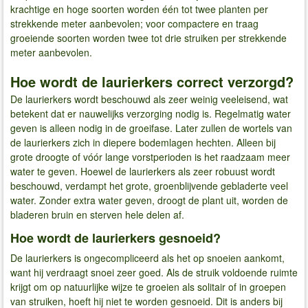
krachtige en hoge soorten worden één tot twee planten per
strekkende meter aanbevolen; voor compactere en traag
groeiende soorten worden twee tot drie struiken per strekkende
meter aanbevolen.
Hoe wordt de laurierkers correct verzorgd?
De laurierkers wordt beschouwd als zeer weinig veeleisend, wat
betekent dat er nauwelijks verzorging nodig is. Regelmatig water
geven is alleen nodig in de groeifase. Later zullen de wortels van
de laurierkers zich in diepere bodemlagen hechten. Alleen bij
grote droogte of vóór lange vorstperioden is het raadzaam meer
water te geven. Hoewel de laurierkers als zeer robuust wordt
beschouwd, verdampt het grote, groenblijvende gebladerte veel
water. Zonder extra water geven, droogt de plant uit, worden de
bladeren bruin en sterven hele delen af.
Hoe wordt de laurierkers gesnoeid?
De laurierkers is ongecompliceerd als het op snoeien aankomt,
want hij verdraagt snoei zeer goed. Als de struik voldoende ruimte
krijgt om op natuurlijke wijze te groeien als solitair of in groepen
van struiken, hoeft hij niet te worden gesnoeid. Dit is anders bij