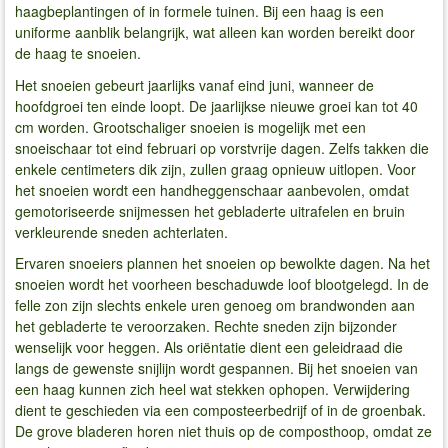
haagbeplantingen of in formele tuinen. Bij een haag is een
uniforme aanblik belangrijk, wat alleen kan worden bereikt door
de haag te snoeien.
Het snoeien gebeurt jaarlijks vanaf eind juni, wanneer de
hoofdgroei ten einde loopt. De jaarlijkse nieuwe groei kan tot 40
cm worden. Grootschaliger snoeien is mogelijk met een
snoeischaar tot eind februari op vorstvrije dagen. Zelfs takken die
enkele centimeters dik zijn, zullen graag opnieuw uitlopen. Voor
het snoeien wordt een handheggenschaar aanbevolen, omdat
gemotoriseerde snijmessen het gebladerte uitrafelen en bruin
verkleurende sneden achterlaten.
Ervaren snoeiers plannen het snoeien op bewolkte dagen. Na het
snoeien wordt het voorheen beschaduwde loof blootgelegd. In de
felle zon zijn slechts enkele uren genoeg om brandwonden aan
het gebladerte te veroorzaken. Rechte sneden zijn bijzonder
wenselijk voor heggen. Als oriëntatie dient een geleidraad die
langs de gewenste snijlijn wordt gespannen. Bij het snoeien van
een haag kunnen zich heel wat stekken ophopen. Verwijdering
dient te geschieden via een composteerbedrijf of in de groenbak.
De grove bladeren horen niet thuis op de composthoop, omdat ze