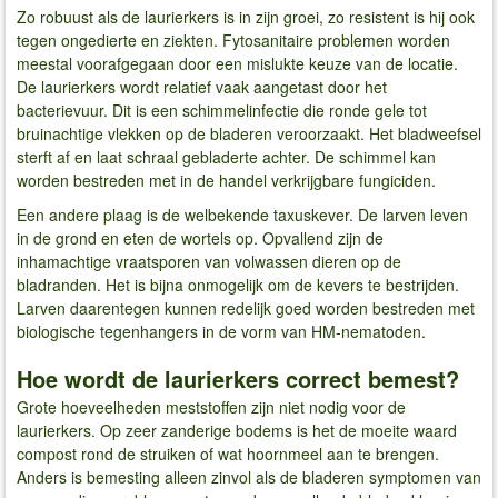
Zo robuust als de laurierkers is in zijn groei, zo resistent is hij ook
tegen ongedierte en ziekten. Fytosanitaire problemen worden
meestal voorafgegaan door een mislukte keuze van de locatie.
De laurierkers wordt relatief vaak aangetast door het
bacterievuur. Dit is een schimmelinfectie die ronde gele tot
bruinachtige vlekken op de bladeren veroorzaakt. Het bladweefsel
sterft af en laat schraal gebladerte achter. De schimmel kan
worden bestreden met in de handel verkrijgbare fungiciden.
Een andere plaag is de welbekende taxuskever. De larven leven
in de grond en eten de wortels op. Opvallend zijn de
inhamachtige vraatsporen van volwassen dieren op de
bladranden. Het is bijna onmogelijk om de kevers te bestrijden.
Larven daarentegen kunnen redelijk goed worden bestreden met
biologische tegenhangers in de vorm van HM-nematoden.
Hoe wordt de laurierkers correct bemest?
Grote hoeveelheden meststoffen zijn niet nodig voor de
laurierkers. Op zeer zanderige bodems is het de moeite waard
compost rond de struiken of wat hoornmeel aan te brengen.
Anders is bemesting alleen zinvol als de bladeren symptomen van