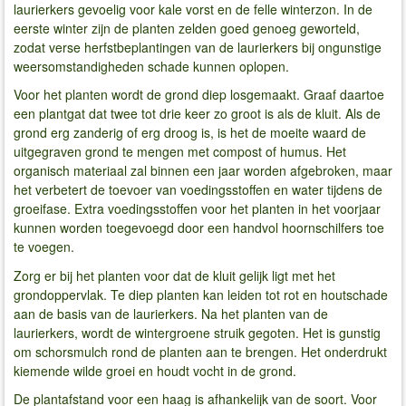
laurierkers gevoelig voor kale vorst en de felle winterzon. In de
eerste winter zijn de planten zelden goed genoeg geworteld,
zodat verse herfstbeplantingen van de laurierkers bij ongunstige
weersomstandigheden schade kunnen oplopen.
Voor het planten wordt de grond diep losgemaakt. Graaf daartoe
een plantgat dat twee tot drie keer zo groot is als de kluit. Als de
grond erg zanderig of erg droog is, is het de moeite waard de
uitgegraven grond te mengen met compost of humus. Het
organisch materiaal zal binnen een jaar worden afgebroken, maar
het verbetert de toevoer van voedingsstoffen en water tijdens de
groeifase. Extra voedingsstoffen voor het planten in het voorjaar
kunnen worden toegevoegd door een handvol hoornschilfers toe
te voegen.
Zorg er bij het planten voor dat de kluit gelijk ligt met het
grondoppervlak. Te diep planten kan leiden tot rot en houtschade
aan de basis van de laurierkers. Na het planten van de
laurierkers, wordt de wintergroene struik gegoten. Het is gunstig
om schorsmulch rond de planten aan te brengen. Het onderdrukt
kiemende wilde groei en houdt vocht in de grond.
De plantafstand voor een haag is afhankelijk van de soort. Voor