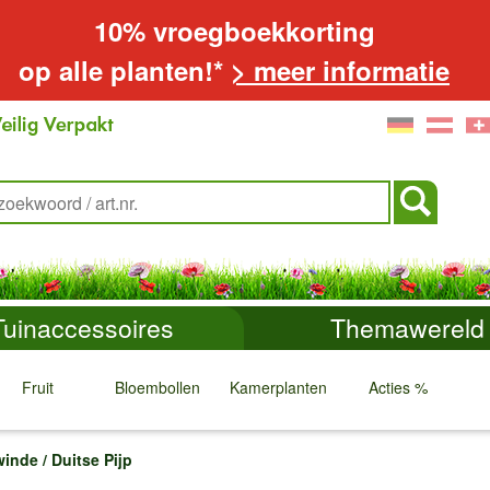
10% vroegboekkorting
op alle planten!*
> meer informatie
Tuinaccessoires
Themawereld
Fruit
Bloembollen
Kamerplanten
Acties %
↓
↓
↓
↓
nde / Duitse Pijp