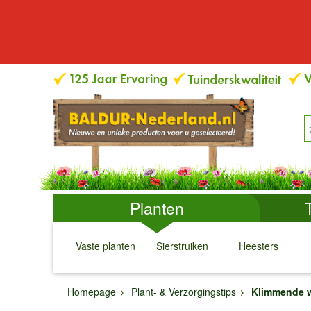
Planten
Vaste planten
Sierstruiken
Heesters
↓
↓
↓
↓
Homepage
Plant- & Verzorgingstips
Klimmende wi