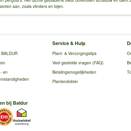
en pergola's. Het dichte gebladerte biedt bovendien schaduw en dient 
ecten aan, zoals vlinders en bijen.
Service & Hulp
D
ij BALDUR
Plant- & Verzorgingstips
O
ten
Veel gestelde vragen (FAQ)
Be
g- en
Betalingsmogelijkheden
To
omstandigheden
Plantendokter
en bij Baldur