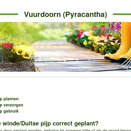
Vuurdoorn (Pyracantha)
p planten
jp verzorgen
p gebruik
winde/Duitse pijp correct geplant?
 door geplant worden, behalve bij zomerse hitte of als de grond bevrore