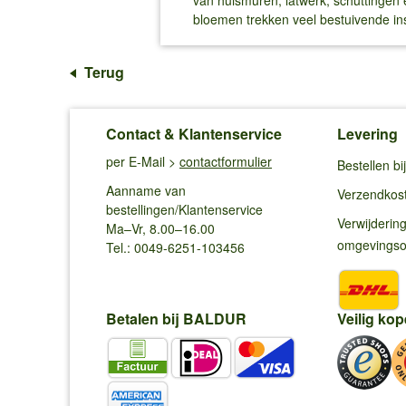
van huismuren, latwerk, schuttingen 
bloemen trekken veel bestuivende ins
Terug
Contact & Klantenservice
Levering
per E-Mail >
contactformulier
Bestellen b
Aanname van
Verzendkos
bestellingen/Klantenservice
Verwijderin
Ma–Vr, 8.00–16.00
omgevings
Tel.: 0049-6251-103456
Betalen bij BALDUR
Veilig kop