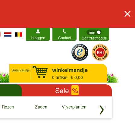
aan
Inloggen
Contact
Contrastmodus
winkelmandje
Verlanglijstje
0
artikel | € 0,00
Sale
%
Rozen
Zaden
Vijverplanten
Rariteiten
b
↓
↓
↓
↓