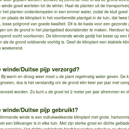
e winde goed wortelen tot de winter. Haal de planten uit de transportv
voor het planten onderdompelen in een emmer water, zodat de kluit goed 
 en plaats de klimplant in het voorbereide plantgat in de tuin, dat twee k
e, losse potgrond van goede kwaliteit. Dit is de basis voor een gezonde 
egen om de grond in het plantgebied doorlatender te maken. Hierdoor k
pend vocht voorkomen. De klimmende winde gedijt het beste op een h
n als de grond voldoende vochtig is. Geef de klimplant een stabiele kl
 en woekerend.
 winde/Duitse pijp verzorgd?
ijn. Bij warm en droog weer moet u de plant regelmatig water geven. De
 groeien, dus is het verstandig om de grond één keer per jaar met comp
noeid worden. Zo kunt u de groei tot 2 meter per jaar afremmen en d
winde/Duitse pijp gebruikt?
limmende winde is een indrukwekkende klimplant met grote, hartvormi
een blikvanger is in elke tuin. Met zijn sterke groei en dichte geblade