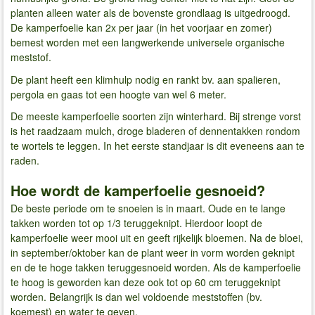
planten alleen water als de bovenste grondlaag is uitgedroogd.
De kamperfoelie kan 2x per jaar (in het voorjaar en zomer)
bemest worden met een langwerkende universele organische
meststof.
De plant heeft een klimhulp nodig en rankt bv. aan spalieren,
pergola en gaas tot een hoogte van wel 6 meter.
De meeste kamperfoelie soorten zijn winterhard. Bij strenge vorst
is het raadzaam mulch, droge bladeren of dennentakken rondom
te wortels te leggen. In het eerste standjaar is dit eveneens aan te
raden.
Hoe wordt de kamperfoelie gesnoeid?
De beste periode om te snoeien is in maart. Oude en te lange
takken worden tot op 1/3 teruggeknipt. Hierdoor loopt de
kamperfoelie weer mooi uit en geeft rijkelijk bloemen. Na de bloei,
in september/oktober kan de plant weer in vorm worden geknipt
en de te hoge takken teruggesnoeid worden. Als de kamperfoelie
te hoog is geworden kan deze ook tot op 60 cm teruggeknipt
worden. Belangrijk is dan wel voldoende meststoffen (bv.
koemest) en water te geven.