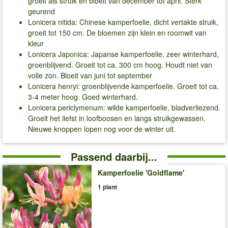
groeit als struik en bloeit van december tot april. Sterk
geurend
Lonicera nitida: Chinese kamperfoelie, dicht vertakte struik,
groeit tot 150 cm. De bloemen zijn klein en roomwit van
kleur
Lonicera Japonica: Japanse kamperfoelie, zeer winterhard,
groenblijvend. Groeit tot ca. 300 cm hoog. Houdt niet van
volle zon. Bloeit van juni tot september
Lonicera henryi: groenblijvende kamperfoelie. Groeit tot ca.
3-4 meter hoog. Goed winterhard.
Lonicera periclymenum: wilde kamperfoelie, bladverliezend.
Groeit het liefst in loofboosen en langs struikgewassen.
Nieuwe knoppen lopen nog voor de winter uit.
Passend daarbij...
Kamperfoelie 'Goldflame'
1 plant