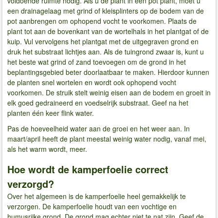
voldoende ruimte nodig. Als u de plant in een pot plant, moet u
een drainagelaag met grind of kleisplinters op de bodem van de
pot aanbrengen om ophopend vocht te voorkomen. Plaats de
plant tot aan de bovenkant van de wortelhals in het plantgat of de
kuip. Vul vervolgens het plantgat met de uitgegraven grond en
druk het substraat lichtjes aan. Als de tuingrond zwaar is, kunt u
het beste wat grind of zand toevoegen om de grond in het
beplantingsgebied beter doorlaatbaar te maken. Hierdoor kunnen
de planten snel wortelen en wordt ook ophopend vocht
voorkomen. De struik stelt weinig eisen aan de bodem en groeit in
elk goed gedraineerd en voedselrijk substraat. Geef na het
planten één keer flink water.
Pas de hoeveelheid water aan de groei en het weer aan. In
maart/april heeft de plant meestal weinig water nodig, vanaf mei,
als het warm wordt, meer.
Hoe wordt de kamperfoelie correct
verzorgd?
Over het algemeen is de kamperfoelie heel gemakkelijk te
verzorgen. De kamperfoelie houdt van een vochtige en
humusrijke grond. De grond mag echter niet te nat zijn. Geef de