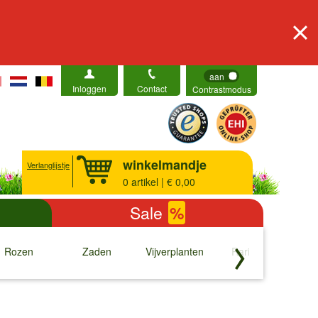
aan
Inloggen
Contact
Contrastmodus
winkelmandje
Verlanglijstje
0
artikel | € 0,00
Sale
%
Rozen
Zaden
Vijverplanten
Rariteiten
b
↓
↓
↓
↓