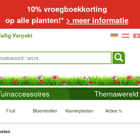
10% vroegboekkorting
op alle planten!*
> meer informatie
Tuinaccessoires
Themawereld
Fruit
Bloembollen
Kamerplanten
Acties %
↓
↓
↓
↓
oeien