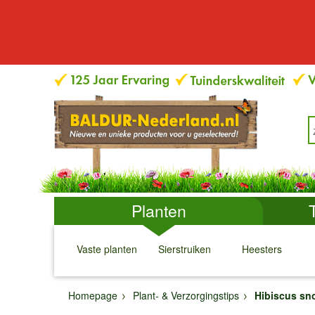
Planten
Vaste planten
Sierstruiken
Heesters
↓
↓
↓
↓
Homepage
Plant- & Verzorgingstips
Hibiscus sn