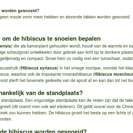
s worden gesnoeid?
e geen mooie vorm meer hebben en storende takken worden gesnoeid.
tip om de hibiscus te snoeien bepalen
nensis
) die als kamerplant gehouden wordt, houdt van de warmte en kan
ge scheutgroei ontwikkelen door gebrek aan licht op te donkere plaatsen
 gelijkmatig en compact. Snoei hem zo nodig met een tuinschaar, zodat d
scusstruik (
Hibiscus syriacus
) in het vroege voorjaar, voordat het blad
biscus, waartoe ook de imposante moerashibiscus (
Hibiscus moscheu
 vorst sterft het bovenste gedeelte van de spruit af en kan dan tot net
fhankelijk van de standplaats?
de standplaats. Een ongunstige standplaats kan de reden zijn dat de ta
groeit (dit noemt men ook wel etioleren). Dit geldt vooral voor de Chine
brek zou kunnen hebben. De hibiscus groeit het beste op een lichte of
worden.
 de hibiscus worden gesnoeid?