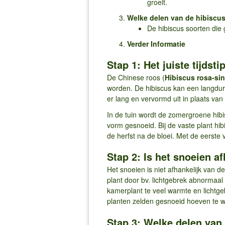
groeit.
Welke delen van de hibiscu
De hibiscus soorten di
Verder Informatie
Stap 1: Het juiste tijds
De Chinese roos (
Hibiscus rosa-si
worden. De hibiscus kan een langduri
er lang en vervormd uit in plaats van
In de tuin wordt de zomergroene hibi
vorm gesnoeid. Bij de vaste plant hi
de herfst na de bloei. Met de eerste
Stap 2: Is het snoeien a
Het snoeien is niet afhankelijk van 
plant door bv. lichtgebrek abnormaal 
kamerplant te veel warmte en lichtge
planten zelden gesnoeid hoeven te 
Stap 3: Welke delen van