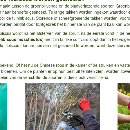
emaakt tussen de groenblijvende en de bladverliezende soorten Groenbl
n naar behoefte gesnoeid. Te lange takken worden ingekort waardoor 
voor de tuinhibiscus. Storende of scheefgroeiende takken worden, voord
worden omdat door lichtgebrek het binnenste van de plant kaal kan w
biscus wordt na het afsterven van de spruit, na de eerste vorst in de h
Hibiscus moscheutos
) met zijn talrijke cultivars loopt dan in het volg
 de hibiscus trionum hoeven niet gesnoeid te worden, want deze sterve
 bekend. Of het nu de Chinese roos in de kamer of de struiken en vaste p
 bloemen. Om de planten er op hun best uit te laten zien, worden zowe
eien van de verschillende soorten is deels ook verschillend.