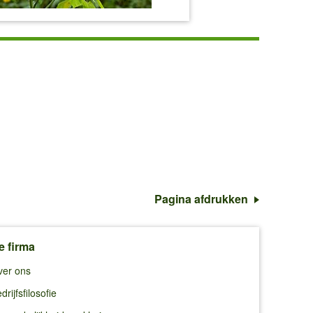
Pagina afdrukken
e firma
ver ons
drijfsfilosofie