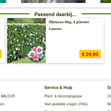
Passend daarbij...
Hibiscus Heg, 5 planten
5 planten
€ 24,99
Service & Hulp
D
ij BALDUR
Plant- & Verzorgingstips
O
ten
Veel gestelde vragen (FAQ)
Be