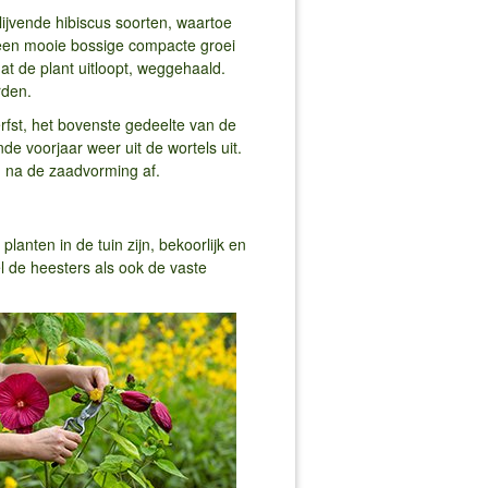
ijvende hibiscus soorten, waartoe
een mooie bossige compacte groei
at de plant uitloopt, weggehaald.
orden.
erfst, het bovenste gedeelte van de
ende voorjaar weer uit de wortels uit.
n na de zaadvorming af.
lanten in de tuin zijn, bekoorlijk en
l de heesters als ook de vaste