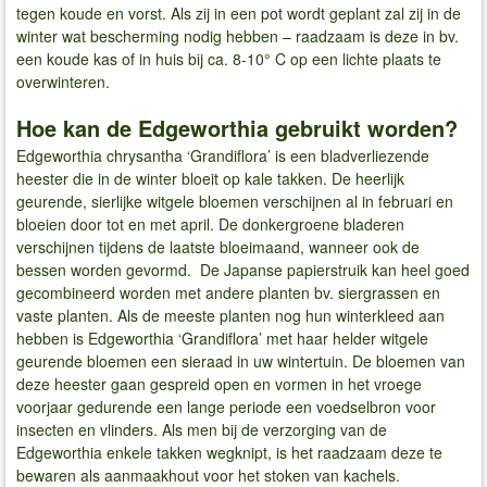
tegen koude en vorst. Als zij in een pot wordt geplant zal zij in de
winter wat bescherming nodig hebben – raadzaam is deze in bv.
een koude kas of in huis bij ca. 8-10° C op een lichte plaats te
overwinteren.
Hoe kan de Edgeworthia gebruikt worden?
Edgeworthia chrysantha ‘Grandiflora’ is een bladverliezende
heester die in de winter bloeit op kale takken. De heerlijk
geurende, sierlijke witgele bloemen verschijnen al in februari en
bloeien door tot en met april. De donkergroene bladeren
verschijnen tijdens de laatste bloeimaand, wanneer ook de
bessen worden gevormd. De Japanse papierstruik kan heel goed
gecombineerd worden met andere planten bv. siergrassen en
vaste planten. Als de meeste planten nog hun winterkleed aan
hebben is Edgeworthia ‘Grandiflora’ met haar helder witgele
geurende bloemen een sieraad in uw wintertuin. De bloemen van
deze heester gaan gespreid open en vormen in het vroege
voorjaar gedurende een lange periode een voedselbron voor
insecten en vlinders. Als men bij de verzorging van de
Edgeworthia enkele takken wegknipt, is het raadzaam deze te
bewaren als aanmaakhout voor het stoken van kachels.