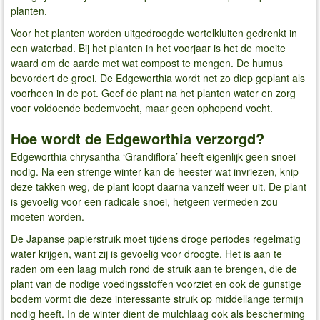
planten.
Voor het planten worden uitgedroogde wortelkluiten gedrenkt in
een waterbad. Bij het planten in het voorjaar is het de moeite
waard om de aarde met wat compost te mengen. De humus
bevordert de groei. De Edgeworthia wordt net zo diep geplant als
voorheen in de pot. Geef de plant na het planten water en zorg
voor voldoende bodemvocht, maar geen ophopend vocht.
Hoe wordt de Edgeworthia verzorgd?
Edgeworthia chrysantha ‘Grandiflora’ heeft eigenlijk geen snoei
nodig. Na een strenge winter kan de heester wat invriezen, knip
deze takken weg, de plant loopt daarna vanzelf weer uit. De plant
is gevoelig voor een radicale snoei, hetgeen vermeden zou
moeten worden.
De Japanse papierstruik moet tijdens droge periodes regelmatig
water krijgen, want zij is gevoelig voor droogte. Het is aan te
raden om een laag mulch rond de struik aan te brengen, die de
plant van de nodige voedingsstoffen voorziet en ook de gunstige
bodem vormt die deze interessante struik op middellange termijn
nodig heeft. In de winter dient de mulchlaag ook als bescherming