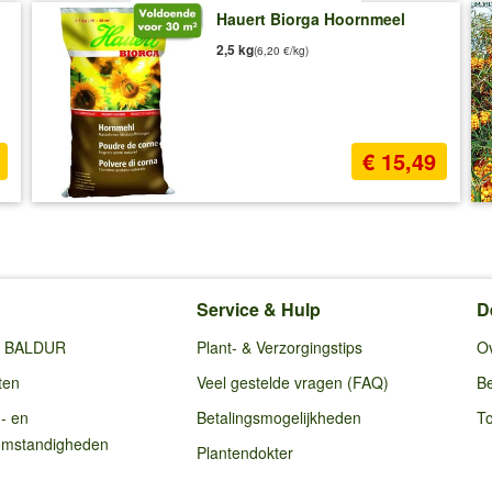
Hauert Biorga Hoornmeel
2,5 kg
(6,20 €/kg)
€ 15,49
Service & Hulp
D
ij BALDUR
Plant- & Verzorgingstips
O
ten
Veel gestelde vragen (FAQ)
Be
g- en
Betalingsmogelijkheden
To
omstandigheden
Plantendokter