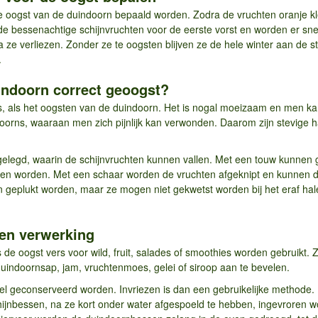
e oogst van de duindoorn bepaald worden. Zodra de vruchten oranje kl
en de bessenachtige schijnvruchten voor de eerste vorst en worden er sn
a ze verliezen. Zonder ze te oogsten blijven ze de hele winter aan de 
.
indoorn correct geoogst?
ers, als het oogsten van de duindoorn. Het is nogal moeizaam en men ka
doorns, waaraan men zich pijnlijk kan verwonden. Daarom zijn stevige
legd, waarin de schijnvruchten kunnen vallen. Met een touw kunnen g
kken worden. Met een schaar worden de vruchten afgeknipt en kunnen 
en geplukt worden, maar ze mogen niet gekwetst worden bij het eraf h
 en verwerking
de oogst vers voor wild, fruit, salades of smoothies worden gebruikt.
uindoornsap, jam, vruchtenmoes, gelei of siroop aan te bevelen.
l geconserveerd worden. Invriezen is dan een gebruikelijke methode.
jnbessen, na ze kort onder water afgespoeld te hebben, ingevroren wo