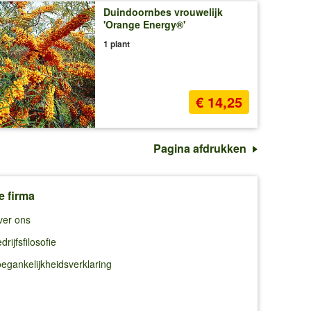
Duindoornbes vrouwelijk
'Orange Energy®'
1 plant
€ 14,25
Pagina afdrukken
e firma
ver ons
drijfsfilosofie
egankelijkheidsverklaring