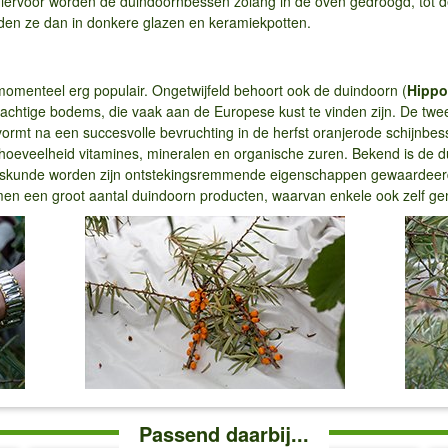
iervoor worden de duindoornbessen zolang in de oven gedroogd, tot d
den ze dan in donkere glazen en keramiekpotten.
 momenteel erg populair. Ongetwijfeld behoort ook de duindoorn (
Hippo
achtige bodems, die vaak aan de Europese kust te vinden zijn. De twe
 vormt na een succesvolle bevruchting in de herfst oranjerode schijnb
hoeveelheid vitamines, mineralen en organische zuren. Bekend is de d
eeskunde worden zijn ontstekingsremmende eigenschappen gewaardeerd,
 men een groot aantal duindoorn producten, waarvan enkele ook zelf 
Passend daarbij...