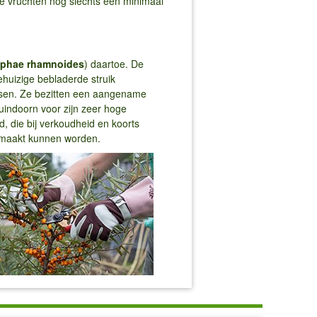
e vruchten nog slechts een minimaal
phae rhamnoides
) daartoe. De
ehuizige bebladerde struik
essen. Ze bezitten een aangename
uindoorn voor zijn zeer hoge
 die bij verkoudheid en koorts
gemaakt kunnen worden.