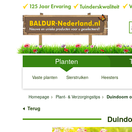
Planten
Vaste planten
Sierstruiken
Heesters
↓
↓
↓
↓
Homepage
Plant- & Verzorgingstips
Duindoorn 
Terug
Duindo