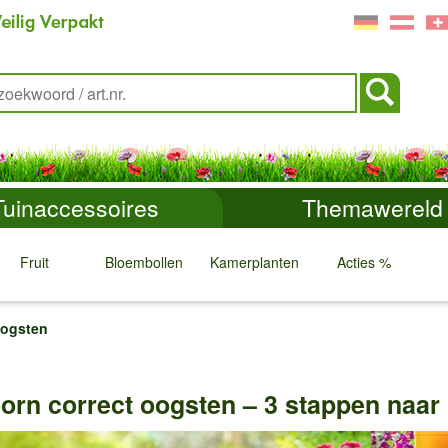
Tuinaccessoires
Themawereld
Fruit
Bloembollen
Kamerplanten
Acties %
↓
↓
↓
↓
oogsten
orn correct oogsten – 3 stappen naar