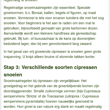
Regelmatige snoeimaatregelen zijn essentieel. Speciale
groeivormen, b.v. Bonsai, ballen, kegels of figuren, op maat
snoeien. Vormsnoei is iets voor ervaren tuinders die met het oog
snoeien. Voor beginners is het aan te raden om een mal te
gebruiken, bijvoorbeeld gemaakt van grote kartonnen dozen.
Aanvankelijk wordt een kleinere handfrees als gereedschap
gebruikt. Bij tuin- of buxusschaar is de kans op doorsnijden
beduidend lager, dan bij een gemotoriseerd lang zwaard.
In het geval van vrij groeiende cipressen is snoeien geen grote
inspanning. U knipt alleen bruine of storende takken korter.
Stap 3: Verschillende soorten cipressen
snoeien
Snoeimaatregelen bij cipressen zijn vergelijkbaar. Het
groeigedrag en het gebruik van de groenblijvende bomen zijn
doorslaggevender. Smalle zuilvormige vormen (bijv.Cupressus
sempervirens 'Stricta' of de Toscaanse zuilcipres / Cupressus
sempervirens pyramidalis) hoeven nauwelijks gesnoeid te
worden. Hun groei is van nature erg slank en maakt regelmatig