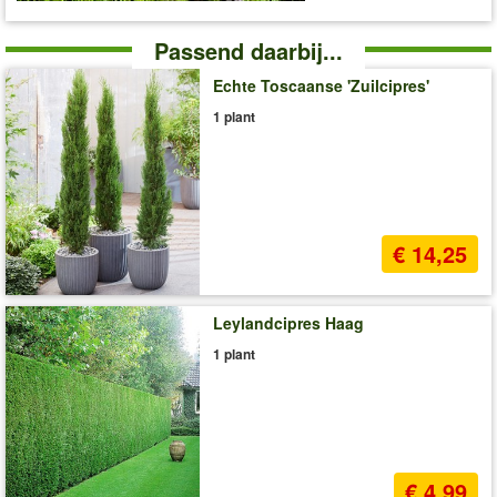
Passend daarbij...
Echte Toscaanse 'Zuilcipres'
1 plant
€ 14,25
Leylandcipres Haag
1 plant
€ 4,99