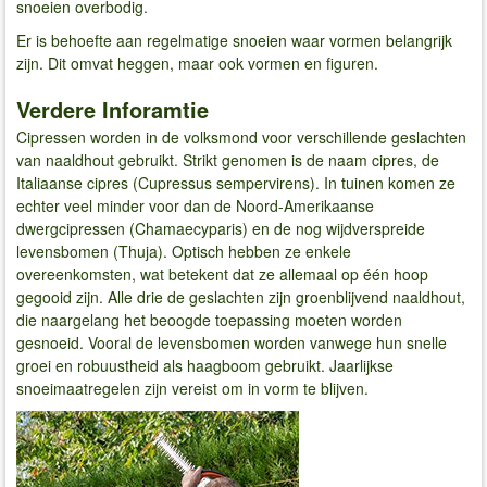
snoeien overbodig.
Er is behoefte aan regelmatige snoeien waar vormen belangrijk
zijn. Dit omvat heggen, maar ook vormen en figuren.
Verdere Inforamtie
Cipressen worden in de volksmond voor verschillende geslachten
van naaldhout gebruikt. Strikt genomen is de naam cipres, de
Italiaanse cipres (Cupressus sempervirens). In tuinen komen ze
echter veel minder voor dan de Noord-Amerikaanse
dwergcipressen (Chamaecyparis) en de nog wijdverspreide
levensbomen (Thuja). Optisch hebben ze enkele
overeenkomsten, wat betekent dat ze allemaal op één hoop
gegooid zijn. Alle drie de geslachten zijn groenblijvend naaldhout,
die naargelang het beoogde toepassing moeten worden
gesnoeid. Vooral de levensbomen worden vanwege hun snelle
groei en robuustheid als haagboom gebruikt. Jaarlijkse
snoeimaatregelen zijn vereist om in vorm te blijven.