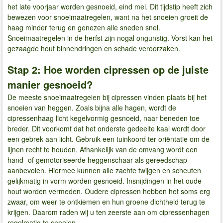
het late voorjaar worden gesnoeid, eind mei. Dit tijdstip heeft zich
bewezen voor snoeimaatregelen, want na het snoeien groeit de
haag minder terug en genezen alle sneden snel.
Snoeimaatregelen in de herfst zijn nogal ongunstig. Vorst kan het
gezaagde hout binnendringen en schade veroorzaken.
Stap 2: Hoe worden cipressen op de juiste
manier gesnoeid?
De meeste snoeimaatregelen bij cipressen vinden plaats bij het
snoeien van heggen. Zoals bijna alle hagen, wordt de
cipressenhaag licht kegelvormig gesnoeid, naar beneden toe
breder. Dit voorkomt dat het onderste gedeelte kaal wordt door
een gebrek aan licht. Gebruik een tuinkoord ter oriëntatie om de
lijnen recht te houden. Afhankelijk van de omvang wordt een
hand- of gemotoriseerde heggenschaar als gereedschap
aanbevolen. Hiermee kunnen alle zachte twijgen en scheuten
gelijkmatig in vorm worden gesnoeid. Insnijdingen in het oude
hout worden vermeden. Oudere cipressen hebben het soms erg
zwaar, om weer te ontkiemen en hun groene dichtheid terug te
krijgen. Daarom raden wij u ten zeerste aan om cipressenhagen
regelmatig te snoeien.