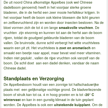
De uit noord China afkomstige Appelbes (ook wel Chinese
dadelboom genoemd) heeft in het voorjaar sterke groene
bladeren, die in de herfst een zeer mooie herfstkleur krijgen. In
het voorjaar heeft de boom ook kleine bloesem die licht geuren
en zelfbevruchtend zijn en worden door insecten bestoven. Na de
bloei vormen zich de tot 4 cm lange
smaakvolle
vruchten
. De
vruchten zijn eivormig en kunnen tot aan de herfst aan de boom
rijpen, totdat de goudgeel gekleurde bladeren van de boom
vallen. De bruinrode, dunne schil verbergt het witte vruchtvlees
waarin een pit zit. Het vruchtvlees is
zoet en aromatisch
en
smaakt een beetje naar appel, maar bevat veel meer vitaminen.
Indien niet geplukt , vallen de rijpe vruchten ook vanzelf van de
boom. De schil doet aan een dadel denken, vandaar de naam
Chinese dadel.
Standplaats en Verzorging
De Appelbesboom houdt van een zonnige tot halfschaduwrijke
plaats met een gelijkmatige vochtige grond. De bladverliezende
boom of struik kan tot ca. 4 m hoog groeien en is tot
-20° C
wintervast
en kan in een gunstig klimaat in de tuin geplant
worden. De Appelbes is ook een
uitstekende kuipplant
. Om de