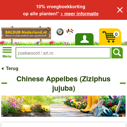
10% vroegboekkorting
op alle planten!*
> meer informatie
0
Inloggen
Menu
Terug
Chinese Appelbes (Ziziphus
jujuba)