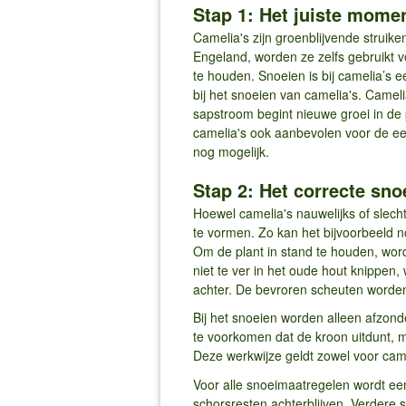
Stap 1: Het juiste mome
Camelia's zijn groenblijvende struike
Engeland, worden ze zelfs gebruikt vo
te houden. Snoeien is bij camelia’s ee
bij het snoeien van camelia's. Camel
sapstroom begint nieuwe groei in de 
camelia's ook aanbevolen voor de eer
nog mogelijk.
Stap 2: Het correcte sno
Hoewel camelia's nauwelijks of slec
te vormen. Zo kan het bijvoorbeeld 
Om de plant in stand te houden, wor
niet te ver in het oude hout knippen,
achter. De bevroren scheuten worden 
Bij het snoeien worden alleen afzonde
te voorkomen dat de kroon uitdunt, m
Deze werkwijze geldt zowel voor came
Voor alle snoeimaatregelen wordt een
schorsresten achterblijven. Verdere