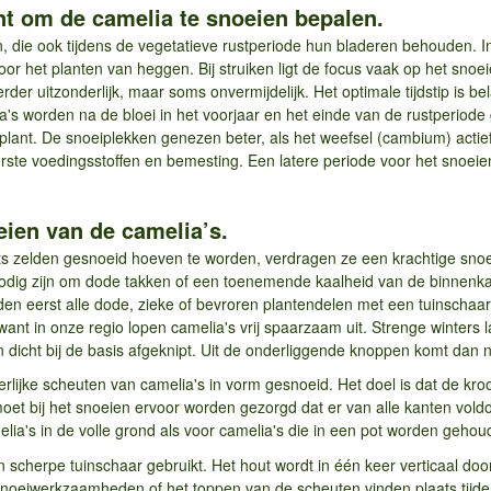
nt om de camelia te snoeien bepalen.
n, die ook tijdens de vegetatieve rustperiode hun bladeren behouden. I
or het planten van heggen. Bij struiken ligt de focus vaak op het snoei
rder uitzonderlijk, maar soms onvermijdelijk. Het optimale tijdstip is be
ia's worden na de bloei in het voorjaar en het einde van de rustperiod
plant. De snoeiplekken genezen beter, als het weefsel (cambium) actief
ste voedingsstoffen en bemesting. Een latere periode voor het snoeien
eien van de camelia’s.
hts zelden gesnoeid hoeven te worden, verdragen ze een krachtige snoe
nodig zijn om dode takken of een toenemende kaalheid van de binnenk
den eerst alle dode, zieke of bevroren plantendelen met een tuinschaa
 want in onze regio lopen camelia's vrij spaarzaam uit. Strenge winters 
dicht bij de basis afgeknipt. Uit de onderliggende knoppen komt dan n
rlijke scheuten van camelia's in vorm gesnoeid. Het doel is dat de kroo
oet bij het snoeien ervoor worden gezorgd dat er van alle kanten voldo
lia's in de volle grond als voor camelia's die in een pot worden gehou
 scherpe tuinschaar gebruikt. Het hout wordt in één keer verticaal doo
 snoeiwerkzaamheden of het toppen van de scheuten vinden plaats tijd