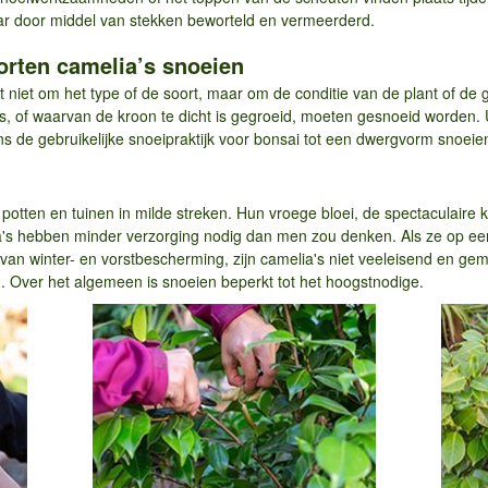
ar door middel van stekken beworteld en vermeerderd.
orten camelia’s snoeien
t niet om het type of de soort, maar om de conditie van de plant of de
s, of waarvan de kroon te dicht is gegroeid, moeten gesnoeid worden. U
ns de gebruikelijke snoeipraktijk voor bonsai tot een dwergvorm snoeie
r potten en tuinen in milde streken. Hun vroege bloei, de spectaculaire
ia's hebben minder verzorging nodig dan men zou denken. Als ze op ee
n van winter- en vorstbescherming, zijn camelia's niet veeleisend en gem
. Over het algemeen is snoeien beperkt tot het hoogstnodige.