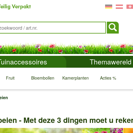
Tuinaccessoires
Themawereld
Fruit
Bloembollen
Kamerplanten
Acties %
↓
↓
↓
↓
eien
eien - Met deze 3 dingen moet u rek