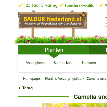
Planten
Vaste planten
Sierstruiken
Heesters
↓
↓
↓
↓
Homepage
Plant- & Verzorgingstips
Camelia sno
Terug
Camelia sno