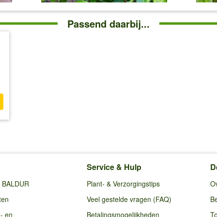
Passend daarbij...
Service & Hulp
D
ij BALDUR
Plant- & Verzorgingstips
O
ten
Veel gestelde vragen (FAQ)
Be
g- en
Betalingsmogelijkheden
To