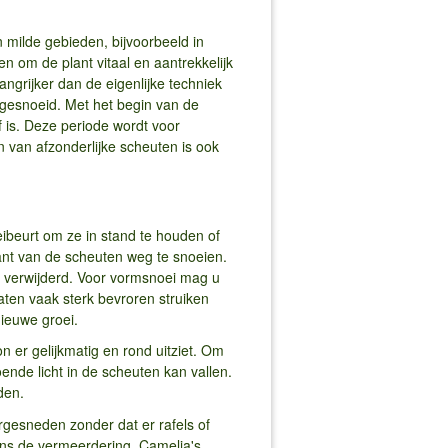
n milde gebieden, bijvoorbeeld in
en om de plant vitaal en aantrekkelijk
langrijker dan de eigenlijke techniek
e gesnoeid. Met het begin van de
 is. Deze periode wordt voor
 van afzonderlijke scheuten is ook
ibeurt om ze in stand te houden of
ant van de scheuten weg te snoeien.
r verwijderd. Voor vormsnoei mag u
laten vaak sterk bevroren struiken
ieuwe groei.
n er gelijkmatig en rond uitziet. Om
ende licht in de scheuten kan vallen.
den.
rgesneden zonder dat er rafels of
ens de vermeerdering. Camelia's