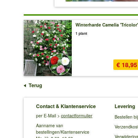
Winterharde Camelia 'Tricolor'
1 plant
€ 18,95
Terug
Contact & Klantenservice
Levering
per E-Mail >
contactformulier
Bestellen b
Aanname van
Verzendkos
bestellingen/Klantenservice
Verwijderin