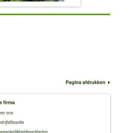
Pagina afdrukken
e firma
ver ons
drijfsfilosofie
egankelijkheidsverklaring