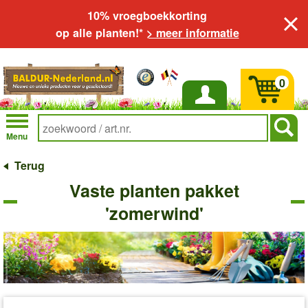
10% vroegboekkorting
op alle planten!*
> meer informatie
0
Inloggen
Menu
Terug
Vaste planten pakket
'zomerwind'