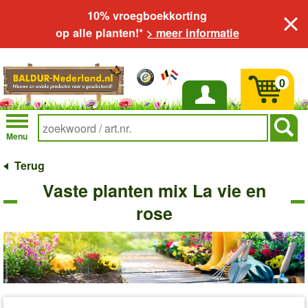
10% vroegboekkorting
op alle planten!*
> meer informatie
0
Inloggen
Menu
Terug
Vaste planten mix La vie en
rose