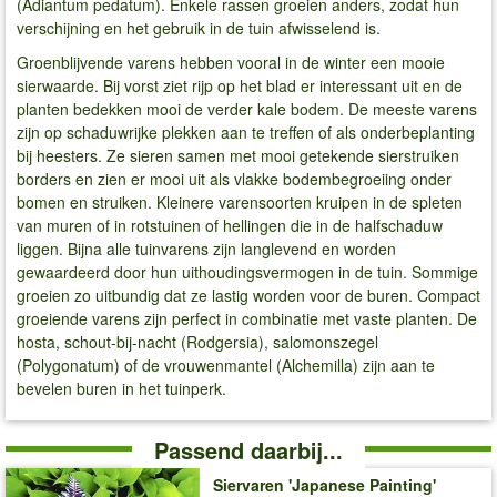
(Adiantum pedatum). Enkele rassen groeien anders, zodat hun
verschijning en het gebruik in de tuin afwisselend is.
Groenblijvende varens hebben vooral in de winter een mooie
sierwaarde. Bij vorst ziet rijp op het blad er interessant uit en de
planten bedekken mooi de verder kale bodem. De meeste varens
zijn op schaduwrijke plekken aan te treffen of als onderbeplanting
bij heesters. Ze sieren samen met mooi getekende sierstruiken
borders en zien er mooi uit als vlakke bodembegroeiing onder
bomen en struiken. Kleinere varensoorten kruipen in de spleten
van muren of in rotstuinen of hellingen die in de halfschaduw
liggen. Bijna alle tuinvarens zijn langlevend en worden
gewaardeerd door hun uithoudingsvermogen in de tuin. Sommige
groeien zo uitbundig dat ze lastig worden voor de buren. Compact
groeiende varens zijn perfect in combinatie met vaste planten. De
hosta, schout-bij-nacht (Rodgersia), salomonszegel
(Polygonatum) of de vrouwenmantel (Alchemilla) zijn aan te
bevelen buren in het tuinperk.
Passend daarbij...
Siervaren 'Japanese Painting'