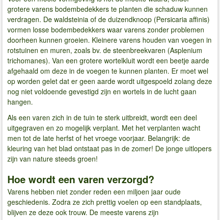
grotere varens bodembedekkers te planten die schaduw kunnen
verdragen. De waldsteinia of de duizendknoop (Persicaria affinis)
vormen losse bodembedekkers waar varens zonder problemen
doorheen kunnen groeien. Kleinere varens houden van voegen in
rotstuinen en muren, zoals bv. de steenbreekvaren (Asplenium
trichomanes). Van een grotere wortelkluit wordt een beetje aarde
afgehaald om deze in de voegen te kunnen planten. Er moet wel
op worden gelet dat er geen aarde wordt uitgespoeld zolang deze
nog niet voldoende gevestigd zijn en wortels in de lucht gaan
hangen.
Als een varen zich in de tuin te sterk uitbreidt, wordt een deel
uitgegraven en zo mogelijk verplant. Met het verplanten wacht
men tot de late herfst of het vroege voorjaar. Belangrijk: de
kleuring van het blad ontstaat pas in de zomer! De jonge uitlopers
zijn van nature steeds groen!
Hoe wordt een varen verzorgd?
Varens hebben niet zonder reden een miljoen jaar oude
geschiedenis. Zodra ze zich prettig voelen op een standplaats,
blijven ze deze ook trouw. De meeste varens zijn