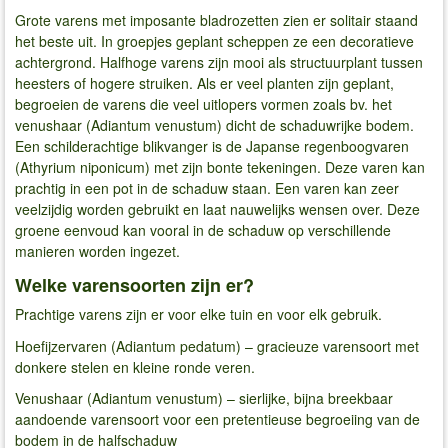
Grote varens met imposante bladrozetten zien er solitair staand
het beste uit. In groepjes geplant scheppen ze een decoratieve
achtergrond. Halfhoge varens zijn mooi als structuurplant tussen
heesters of hogere struiken. Als er veel planten zijn geplant,
begroeien de varens die veel uitlopers vormen zoals bv. het
venushaar (Adiantum venustum) dicht de schaduwrijke bodem.
Een schilderachtige blikvanger is de Japanse regenboogvaren
(Athyrium niponicum) met zijn bonte tekeningen. Deze varen kan
prachtig in een pot in de schaduw staan. Een varen kan zeer
veelzijdig worden gebruikt en laat nauwelijks wensen over. Deze
groene eenvoud kan vooral in de schaduw op verschillende
manieren worden ingezet.
Welke varensoorten zijn er?
Prachtige varens zijn er voor elke tuin en voor elk gebruik.
Hoefijzervaren (Adiantum pedatum) – gracieuze varensoort met
donkere stelen en kleine ronde veren.
Venushaar (Adiantum venustum) – sierlijke, bijna breekbaar
aandoende varensoort voor een pretentieuse begroeiing van de
bodem in de halfschaduw