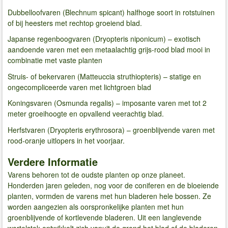
Dubbelloofvaren (Blechnum spicant) halfhoge soort in rotstuinen
of bij heesters met rechtop groeiend blad.
Japanse regenboogvaren (Dryopteris niponicum) – exotisch
aandoende varen met een metaalachtig grijs-rood blad mooi in
combinatie met vaste planten
Struis- of bekervaren (Matteuccia struthiopteris) – statige en
ongecompliceerde varen met lichtgroen blad
Koningsvaren (Osmunda regalis) – imposante varen met tot 2
meter groeihoogte en opvallend veerachtig blad.
Herfstvaren (Dryopteris erythrosora) – groenblijvende varen met
rood-oranje uitlopers in het voorjaar.
Verdere Informatie
Varens behoren tot de oudste planten op onze planeet.
Honderden jaren geleden, nog voor de coniferen en de bloeiende
planten, vormden de varens met hun bladeren hele bossen. Ze
worden aangezien als oorspronkelijke planten met hun
groenblijvende of kortlevende bladeren. Uit een langlevende