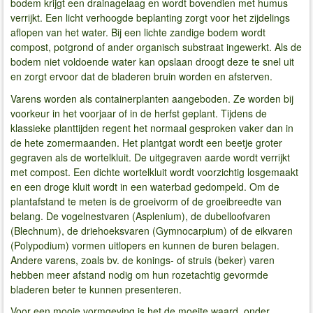
bodem krijgt een drainagelaag en wordt bovendien met humus
verrijkt. Een licht verhoogde beplanting zorgt voor het zijdelings
aflopen van het water. Bij een lichte zandige bodem wordt
compost, potgrond of ander organisch substraat ingewerkt. Als de
bodem niet voldoende water kan opslaan droogt deze te snel uit
en zorgt ervoor dat de bladeren bruin worden en afsterven.
Varens worden als containerplanten aangeboden. Ze worden bij
voorkeur in het voorjaar of in de herfst geplant. Tijdens de
klassieke planttijden regent het normaal gesproken vaker dan in
de hete zomermaanden. Het plantgat wordt een beetje groter
gegraven als de wortelkluit. De uitgegraven aarde wordt verrijkt
met compost. Een dichte wortelkluit wordt voorzichtig losgemaakt
en een droge kluit wordt in een waterbad gedompeld. Om de
plantafstand te meten is de groeivorm of de groeibreedte van
belang. De vogelnestvaren (Asplenium), de dubelloofvaren
(Blechnum), de driehoeksvaren (Gymnocarpium) of de eikvaren
(Polypodium) vormen uitlopers en kunnen de buren belagen.
Andere varens, zoals bv. de konings- of struis (beker) varen
hebben meer afstand nodig om hun rozetachtig gevormde
bladeren beter te kunnen presenteren.
Voor een mooie vormgeving is het de moeite waard, onder