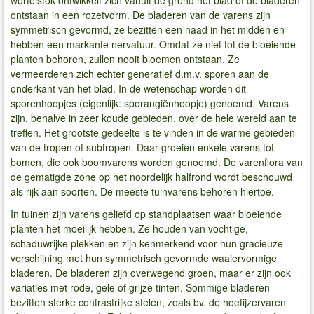
wortelstok ontwikkelt zich vanuit de grond het blad of de bladeren
ontstaan in een rozetvorm. De bladeren van de varens zijn
symmetrisch gevormd, ze bezitten een naad in het midden en
hebben een markante nervatuur. Omdat ze niet tot de bloeiende
planten behoren, zullen nooit bloemen ontstaan. Ze
vermeerderen zich echter generatief d.m.v. sporen aan de
onderkant van het blad. In de wetenschap worden dit
sporenhoopjes (eigenlijk: sporangiënhoopje) genoemd. Varens
zijn, behalve in zeer koude gebieden, over de hele wereld aan te
treffen. Het grootste gedeelte is te vinden in de warme gebieden
van de tropen of subtropen. Daar groeien enkele varens tot
bomen, die ook boomvarens worden genoemd. De varenflora van
de gematigde zone op het noordelijk halfrond wordt beschouwd
als rijk aan soorten. De meeste tuinvarens behoren hiertoe.
In tuinen zijn varens geliefd op standplaatsen waar bloeiende
planten het moeilijk hebben. Ze houden van vochtige,
schaduwrijke plekken en zijn kenmerkend voor hun gracieuze
verschijning met hun symmetrisch gevormde waaiervormige
bladeren. De bladeren zijn overwegend groen, maar er zijn ook
variaties met rode, gele of grijze tinten. Sommige bladeren
bezitten sterke contrastrijke stelen, zoals bv. de hoefijzervaren