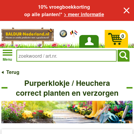
10% vroegboekkorting
op alle planten!*
> meer informatie
0
Inloggen
Menu
Terug
Purperklokje / Heuchera
correct planten en verzorgen