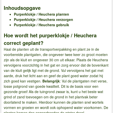
Inhoudsopgave
Purperklokje / Heuchera
planten
Purperklokje / Heuchera
verzorgen
Purperklokje / Heuchera
gebruik
Hoe wordt het purperklokje / Heuchera
correct geplant?
Haal de planten uit de transportverpakking en plant ze in de
voorbereide plantgaten, die ongeveer twee keer zo groot moeten
zijn als de kluit en ongeveer 30 cm uit elkaar. Plaats de Heuchera
vervolgens voorzichtig in het gat en zorg ervoor dat de bovenkant
van de kluit gelijk ligt met de grond. Vul vervolgens het gat met
aarde, druk het licht aan en geef de plant goed water zodat hij
zich goed kan vestigen.
Belangrijk
: Vul de plantgaten met verse,
losse potgrond van goede kwaliteit. Dit is de basis voor een
gezonde groei! Als de tuingrond zwaar is, kunt u het beste wat
grind of zand toevoegen om de grond in het plantvak beter
doorlatend te maken. Hierdoor kunnen de planten snel wortels
vormen en groeien en wordt ook ophopend water voorkomen. De
planten komen dan ongeschonden de winter door!