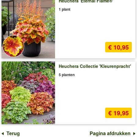
Heuchera 'Eternal Flame®'
1 plant
€ 10,95
Heuchera Collectie 'Kleurenpracht'
5 planten
€ 19,95
Terug
Pagina afdrukken