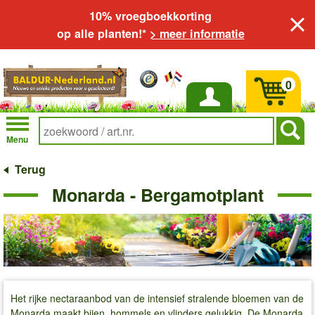
10% vroegboekkorting
op alle planten!*
> meer informatie
0
Inloggen
Menu
Terug
Monarda - Bergamotplant
Het rijke nectaraanbod van de intensief stralende bloemen van de
Monarda maakt bijen, hommels en vlinders gelukkig. De Monarda