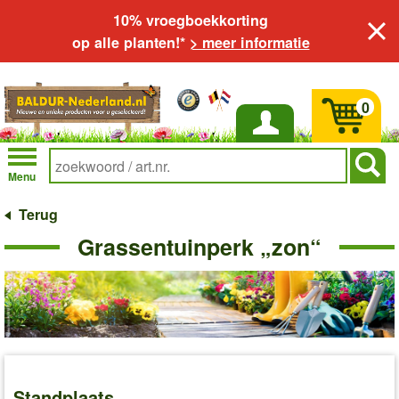
10% vroegboekkorting
op alle planten!*
> meer informatie
0
Inloggen
Menu
Terug
Grassentuinperk „zon“
Standplaats