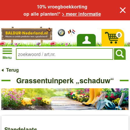
10% vroegboekkorting
op alle planten!*
> meer informatie
0
Inloggen
Menu
Terug
Grassentuinperk „schaduw“
Standplaats