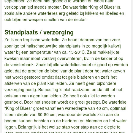
september. Ze hoeft niet gedeeld te worden en bloeit naar
verloop van tijd steeds mooier. De waterlelie “King of Blues” is,
zoals alle andere waterlelies erg geliefd bij kikkers en libelles en
ook bijen en wespen smullen van de nectar.
Standplaats / verzorging
Ze is een tropische waterlelie. Ze houdt daarom van een zeer
zonnige tot halfschaduwrijke standplaats in zo mogelijk kalkvrij
water bij een temperatuur van ca. 15-20°C. Ze is makkelijk te
kweken maar moet vorstvrij overwinteren, bv. in de kelder of op
de vensterbank. Zoals bij alle waterlelies moet er goed op worden
gelet dat de groei en de bloei van de plant door het water geven
niet wordt gestoord omdat dat tot gele bladeren en zelfs het
afsterven van de plant kan leiden. Ze heeft geen bijzondere
verzorging nodig. Bemesting is niet raadzaam omdat dit tot het
ontstaan van algen kan leiden. Ze hoeft ook niet te worden
gesnoeid. Door het snoeien wordt de groei gestopt. De waterlelie
“King of Blues” groeit vanaf een waterdiepte van 40 cm, optimaal
is een diepte van 60-80 cm, waardoor de wortels zich aan de
bodem kunnen hechten en de bladeren en bloemen op het water
liggen. Belangrijk is het wel ze stap voor stap aan de diepte te
laten wennen omdat in het begin de wortels nog niet zo lang zijn.