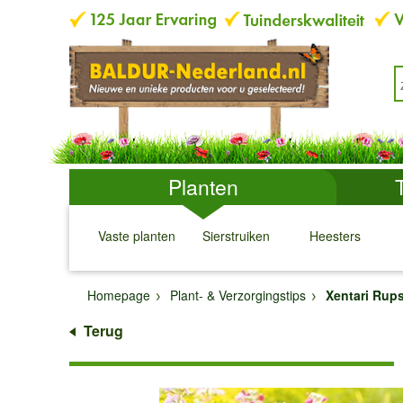
Planten
Vaste planten
Sierstruiken
Heesters
↓
↓
↓
↓
Homepage
Plant- & Verzorgingstips
Xentari Rups
Terug