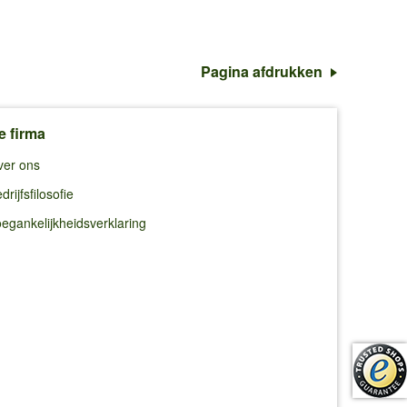
Pagina afdrukken
e firma
ver ons
drijfsfilosofie
egankelijkheidsverklaring