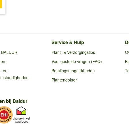
Service & Hulp
D
ij BALDUR
Plant- & Verzorgingstips
O
ten
Veel gestelde vragen (FAQ)
Be
g- en
Betalingsmogelijkheden
To
omstandigheden
Plantendokter
en bij Baldur