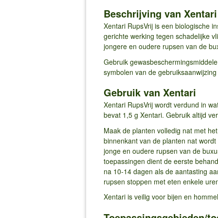
Beschrijving van Xentari
Xentari RupsVrij is een biologische 
gerichte werking tegen schadelijke vl
jongere en oudere rupsen van de bux
Gebruik gewasbeschermingsmiddelen z
symbolen van de gebruiksaanwijzing 
Gebruik van Xentari
Xentari RupsVrij wordt verdund in wa
bevat 1,5 g Xentari. Gebruik altijd ve
Maak de planten volledig nat met het
binnenkant van de planten nat wordt
jonge en oudere rupsen van de buxus
toepassingen dient de eerste behan
na 10-14 dagen als de aantasting aa
rupsen stoppen met eten enkele uren
Xentari is veilig voor bijen en homm
Toepassingsgebieden/t