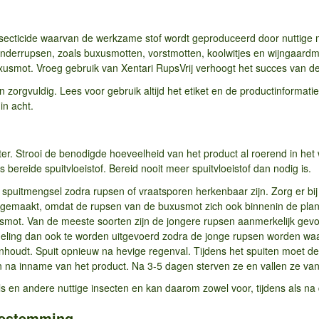
insecticide waarvan de werkzame stof wordt geproduceerd door nuttige
inderrupsen, zoals buxusmotten, vorstmotten, koolwitjes en wijngaardmot
usmot. Vroeg gebruik van Xentari RupsVrij verhoogt het succes van de 
orgvuldig. Lees voor gebruik altijd het etiket en de productinformat
in acht.
ter. Strooi de benodigde hoeveelheid van het product al roerend in he
rs bereide spuitvloeistof. Bereid nooit meer spuitvloeistof dan nodig is.
 spuitmengsel zodra rupsen of vraatsporen herkenbaar zijn. Zorg er bi
 gemaakt, omdat de rupsen van de buxusmot zich ook binnenin de plante
mot. Van de meeste soorten zijn de jongere rupsen aanmerkelijk gevoel
deling dan ook te worden uitgevoerd zodra de jonge rupsen worden wa
nhoudt. Spuit opnieuw na hevige regenval. Tijdens het spuiten moet d
 na inname van het product. Na 3-5 dagen sterven ze en vallen ze van
els en andere nuttige insecten en kan daarom zowel voor, tijdens als na
oestemming