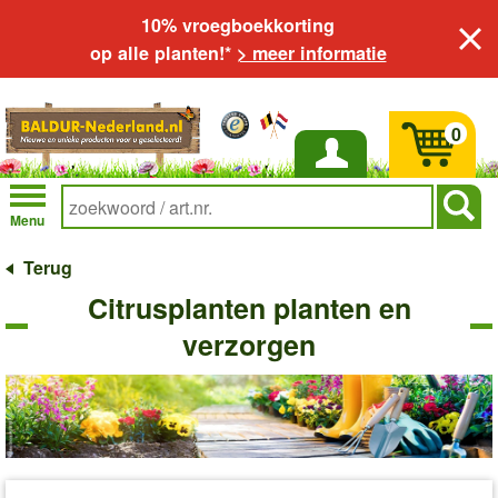
10% vroegboekkorting
op alle planten!*
> meer informatie
0
Inloggen
Menu
Terug
Citrusplanten planten en
verzorgen