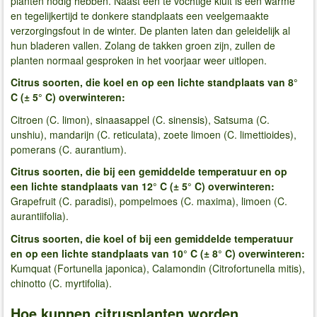
planten nodig hebben. Naast een te vochtige kluit is een warme
en tegelijkertijd te donkere standplaats een veelgemaakte
verzorgingsfout in de winter. De planten laten dan geleidelijk al
hun bladeren vallen. Zolang de takken groen zijn, zullen de
planten normaal gesproken in het voorjaar weer uitlopen.
Citrus soorten, die koel en op een lichte standplaats van 8°
C (± 5° C) overwinteren:
Citroen (C. limon), sinaasappel (C. sinensis), Satsuma (C.
unshiu), mandarijn (C. reticulata), zoete limoen (C. limettioides),
pomerans (C. aurantium).
Citrus soorten, die bij een gemiddelde temperatuur en op
een lichte standplaats van 12° C (± 5° C) overwinteren:
Grapefruit (C. paradisi), pompelmoes (C. maxima), limoen (C.
aurantiifolia).
Citrus soorten, die koel of bij een gemiddelde temperatuur
en op een lichte standplaats van 10° C (± 8° C) overwinteren:
Kumquat (Fortunella japonica), Calamondin (Citrofortunella mitis),
chinotto (C. myrtifolia).
Hoe kunnen citrusplanten worden