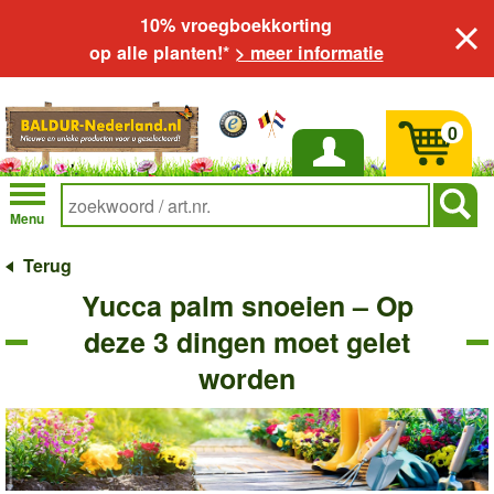
10% vroegboekkorting
op alle planten!*
> meer informatie
0
Inloggen
Menu
Terug
Yucca palm snoeien – Op
deze 3 dingen moet gelet
worden