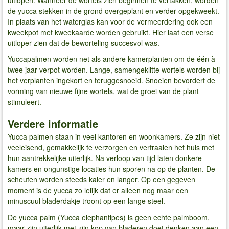
de yucca stekken in de grond overgeplant en verder opgekweekt.
In plaats van het waterglas kan voor de vermeerdering ook een
kweekpot met kweekaarde worden gebruikt. Hier laat een verse
uitloper zien dat de beworteling succesvol was.
Yuccapalmen worden net als andere kamerplanten om de één à
twee jaar verpot worden. Lange, samengeklitte wortels worden bij
het verplanten ingekort en teruggesnoeid. Snoeien bevordert de
vorming van nieuwe fijne wortels, wat de groei van de plant
stimuleert.
Verdere informatie
Yucca palmen staan in veel kantoren en woonkamers. Ze zijn niet
veeleisend, gemakkelijk te verzorgen en verfraaien het huis met
hun aantrekkelijke uiterlijk. Na verloop van tijd laten donkere
kamers en ongunstige locaties hun sporen na op de planten. De
scheuten worden steeds kaler en langer. Op een gegeven
moment is de yucca zo lelijk dat er alleen nog maar een
minuscuul bladerdakje troont op een lange steel.
De yucca palm (Yucca elephantipes) is geen echte palmboom,
maar zijn uiterlijk met zijn kop van bladeren doet denken aan een