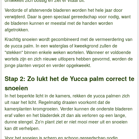
ontwikkelt zich bossig en ziet er vitaal uit.
Verdorde of afstervende bladeren worden het hele jaar door
verwijderd. Daar is geen speciaal gereedschap voor nodig, want
de bladeren kunnen er meestal met de handen worden
afgetrokken.
Krachtig snoeien wordt gecombineerd met de vermeerdering van
de yucca palm. In een waterglas of kweekgrond zullen de
"stekken" binnen enkele weken wortelen. Wanneer er voldoende
wortels zijn en zich nieuwe uitlopers hebben gevormd, worden de
jonge planten verpot en verder opgekweekt.
Stap 2: Zo lukt het de Yucca palm correct te
snoeien
In het beperkte licht in de kamers, rekken de yucca palmen zich
uit naar het licht. Regelmatig draaien voorkomt dat de
kamerplanten kromgroeien. Verder kunnen de onderste bladeren
eraf vallen en het bladerdek zit dan als verloren op een lange,
dunne stengel. Zo'n plant ziet er niet mooi meer uit en snoeien
kan dit verhelpen.
Voor het snoeien is scherp en schoon gereedschap nodig.