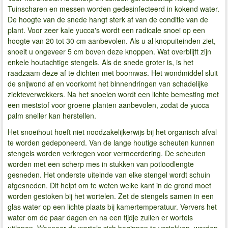
Tuinscharen en messen worden gedesinfecteerd in kokend water.
De hoogte van de snede hangt sterk af van de conditie van de
plant. Voor zeer kale yucca's wordt een radicale snoei op een
hoogte van 20 tot 30 cm aanbevolen. Als u al knopuiteinden ziet,
snoeit u ongeveer 5 cm boven deze knoppen. Wat overblijft zijn
enkele houtachtige stengels. Als de snede groter is, is het
raadzaam deze af te dichten met boomwas. Het wondmiddel sluit
de snijwond af en voorkomt het binnendringen van schadelijke
ziekteverwekkers. Na het snoeien wordt een lichte bemesting met
een meststof voor groene planten aanbevolen, zodat de yucca
palm sneller kan herstellen.
Het snoeihout hoeft niet noodzakelijkerwijs bij het organisch afval
te worden gedeponeerd. Van de lange houtige scheuten kunnen
stengels worden verkregen voor vermeerdering. De scheuten
worden met een scherp mes in stukken van potloodlengte
gesneden. Het onderste uiteinde van elke stengel wordt schuin
afgesneden. Dit helpt om te weten welke kant in de grond moet
worden gestoken bij het wortelen. Zet de stengels samen in een
glas water op een lichte plaats bij kamertemperatuur. Ververs het
water om de paar dagen en na een tijdje zullen er wortels
uitlopen. Wanneer de wortels zich beginnen te vertakken, worden