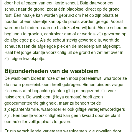
door het afleggen van een korte scheut. Buig daarvoor een
scheut naar de grond, zodat één bladoksel direct op de grond
rust. Een haakje kan worden gebruikt om het op zijn plaats te
houden of een steentje kan op de plaats worden gelegd. Vooraf
worden de bladeren aan de bladoksel verwijderd. Als de scheuten
beginnen te groeien, controleer dan of er wortels zijn gevormd op
de afgelegde plek. Als de scheut stevig geworteld is, wordt de
scheut tussen de afgelegde plek en de moederplant afgeknipt.
Haal het jonge plantje voorzichtig uit de grond en zet het over in
zijn eigen kweekpotje.
Bijzonderheden van de wasbloem
De wasbloem bloeit in roze of een mooi porseleinwit, waardoor ze
de naam porseleinbloem heeft gekregen. Binnentuinders vragen
zich vaak af of bepaalde planten giftig of ongezond zijn voor
huisdieren. De wasbloem (Hoya carnosa) heeft geen
gedocumenteerde giftigheid, maar zij behoort tot de
zijdeplantenfamilie, waaronder er ook giftige vertegenwoordigers
zijn. Een beetje voorzichtigheid kan geen kwaad door de plant
een huisdier-veilige plaats te geven.
Er zijn verschillende variëteiten wasbloemen, die opvallen door