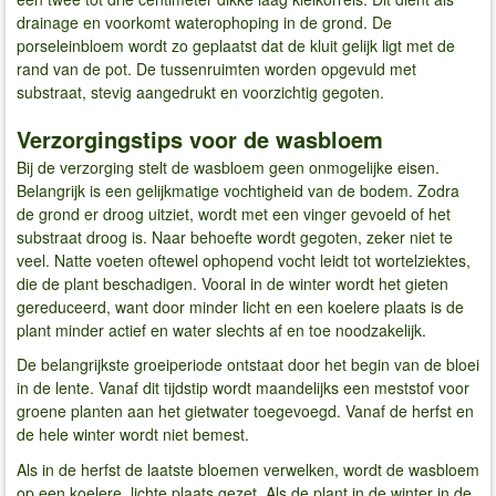
drainage en voorkomt waterophoping in de grond. De
porseleinbloem wordt zo geplaatst dat de kluit gelijk ligt met de
rand van de pot. De tussenruimten worden opgevuld met
substraat, stevig aangedrukt en voorzichtig gegoten.
Verzorgingstips voor de wasbloem
Bij de verzorging stelt de wasbloem geen onmogelijke eisen.
Belangrijk is een gelijkmatige vochtigheid van de bodem. Zodra
de grond er droog uitziet, wordt met een vinger gevoeld of het
substraat droog is. Naar behoefte wordt gegoten, zeker niet te
veel. Natte voeten oftewel ophopend vocht leidt tot wortelziektes,
die de plant beschadigen. Vooral in de winter wordt het gieten
gereduceerd, want door minder licht en een koelere plaats is de
plant minder actief en water slechts af en toe noodzakelijk.
De belangrijkste groeiperiode ontstaat door het begin van de bloei
in de lente. Vanaf dit tijdstip wordt maandelijks een meststof voor
groene planten aan het gietwater toegevoegd. Vanaf de herfst en
de hele winter wordt niet bemest.
Als in de herfst de laatste bloemen verwelken, wordt de wasbloem
op een koelere, lichte plaats gezet. Als de plant in de winter in de