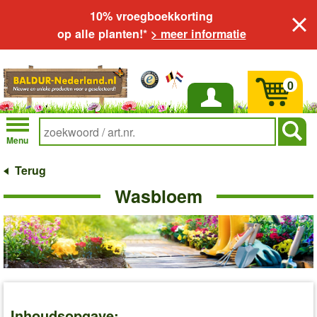
10% vroegboekkorting
op alle planten!*
> meer informatie
0
Inloggen
Menu
Terug
Wasbloem
Inhoudsopgave: