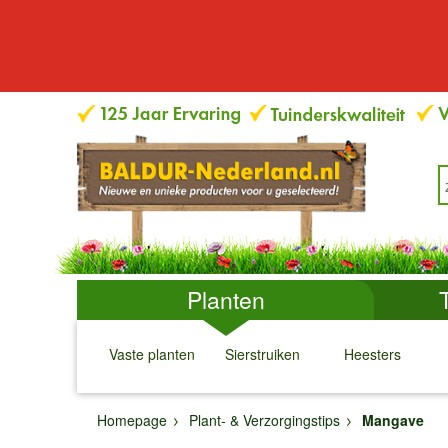
Planten
Vaste planten
Sierstruiken
Heesters
↓
↓
↓
↓
Homepage
Plant- & Verzorgingstips
Mangave