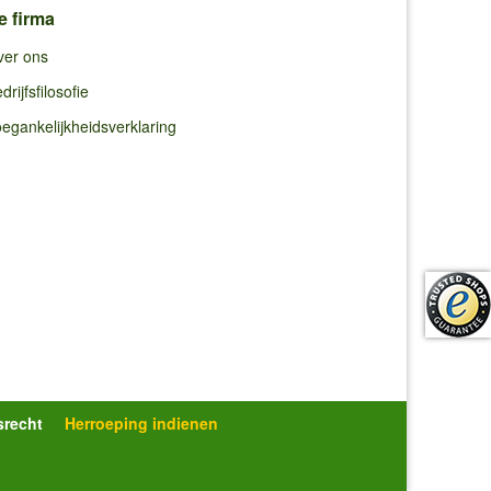
e firma
ver ons
drijfsfilosofie
egankelijkheidsverklaring
srecht
Herroeping indienen