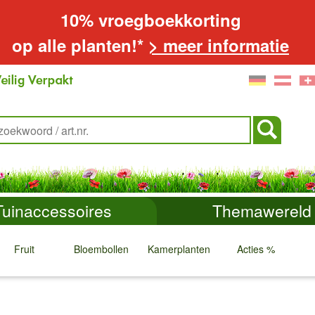
10% vroegboekkorting
op alle planten!*
> meer informatie
Tuinaccessoires
Themawereld
Fruit
Bloembollen
Kamerplanten
Acties %
↓
↓
↓
↓