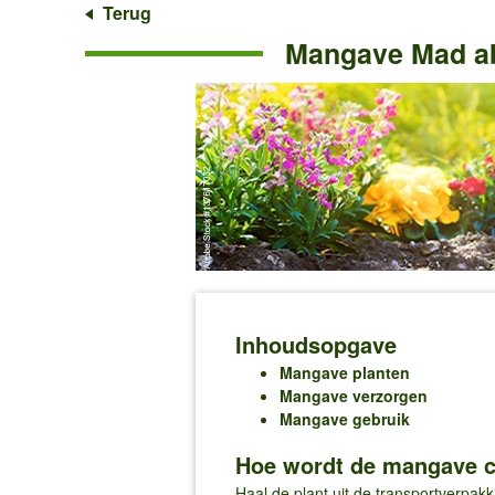
Terug
Mangave Mad ab
Inhoudsopgave
Mangave planten
Mangave verzorgen
Mangave gebruik
Hoe wordt de mangave c
Haal de plant uit de transportverpakk