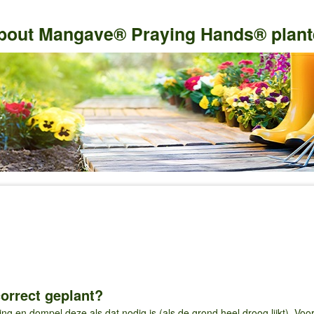
out Mangave® Praying Hands® plant
orrect geplant?
ing en dompel deze als dat nodig is (als de grond heel droog lijkt). Vo