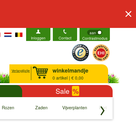
aan
Inloggen
Contact
Contrastmodus
winkelmandje
Verlanglijstje
0
artikel | € 0,00
Sale
%
Rozen
Zaden
Vijverplanten
Rariteiten
b
↓
↓
↓
↓