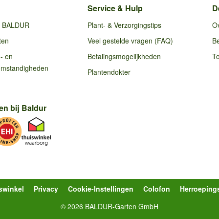
Service & Hulp
D
ij BALDUR
Plant- & Verzorgingstips
O
ten
Veel gestelde vragen (FAQ)
Be
g- en
Betalingsmogelijkheden
To
omstandigheden
Plantendokter
en bij Baldur
swinkel
Privacy
Cookie-Instellingen
Colofon
Herroeping
© 2026 BALDUR-Garten GmbH