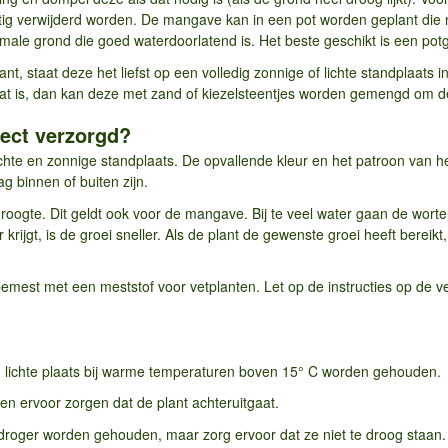
tig verwijderd worden. De mangave kan in een pot worden geplant die net
ale grond die goed waterdoorlatend is. Het beste geschikt is een potg
nt, staat deze het liefst op een volledig zonnige of lichte standplaats i
nat is, dan kan deze met zand of kiezelsteentjes worden gemengd om 
ect verzorgd?
ichte en zonnige standplaats. De opvallende kleur en het patroon van he
ag binnen of buiten zijn.
ogte. Dit geldt ook voor de mangave. Bij te veel water gaan de wortels 
er krijgt, is de groei sneller. Als de plant de gewenste groei heeft bere
est met een meststof voor vetplanten. Let op de instructies op de ver
 lichte plaats bij warme temperaturen boven 15° C worden gehouden.
n ervoor zorgen dat de plant achteruitgaat.
 droger worden gehouden, maar zorg ervoor dat ze niet te droog staan.