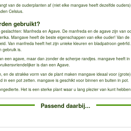
gt van de ouderplanten af (niet elke mangave heeft dezelfde ouder
aden Celsius.
den gebruikt?
 geslachten: Manfreda en Agave. De manfreda en de agave zijn van oo
rika. Mangave heeft de beste eigenschappen van elke ouder! Van de ag
id. Van manfreda heeft het zijn unieke kleuren en bladpatroon geërfd
 gebruik is.
an een agave, maar dan zonder de scherpe randjes. mangave heeft in 
uikersvriendelijker is dan een Agave.
en, en de strakke vorm van de plant maken mangave ideaal voor (grot
d in een pot zetten. mangave is geschikt voor binnen en buiten in pot.
gedierte. Het is een sterke plant waar u lang plezier van kunt hebbe
Passend daarbij...