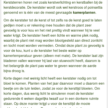
Kerststerren horen net zoals kerstverlichting en kerstballen bij de
kerstdecoratie. De kerstster wordt ook wel kerstroos of poinsettia
genoemd en is één van de meest gevraagde
kamerplanten
.
Om de kerstster tot de kerst of tot zelfs na de kerst goed te laten
gedijen moet u er rekening mee houden dat de plant zeer
gevoelig is voor kou en het niet prettig vindt wanneer hij te veel
water krijgt. De kerstster heeft een lichte en warme plek nodig,
waarbij de plant niet mag worden blootgesteld aan direct zonlicht
en tocht moet worden vermeden. Omdat deze plant zo gevoelig is
voor de kou, kunt u de kerstster het beste water op
kamertemperatuur geven (alleen met mate). De kerstster laat zijn
bladeren vallen wanneer hij last van stuwvocht heeft, daarom is
het belangrijk de plant pas water te geven wanneer de aarde
bijna droog is.
Korte dagen met weinig licht heeft een kerstster nodig om tot
bloei te komen. Planten van het jaar daarvoor moet u daarom een
beetje om de tuin leiden, zodat ze voor de kersttijd bloeien. Om
korte dagen, dus wenig licht te simuleren moet de kerstster
gedurende 6 weken dagelijks twaalf uur in een donkere ruimte
staan. Op deze manier krijgt u voor de kersttijd de mooie