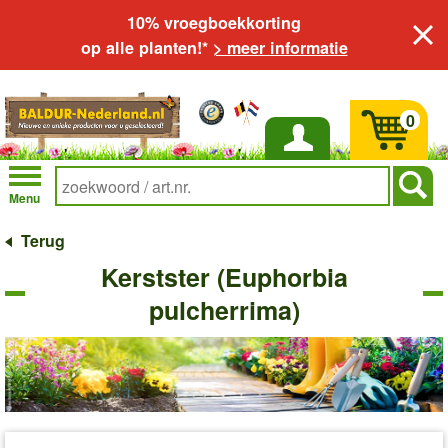
10% vroegboekkorting
op alle planten!*
> meer informatie
0
Inloggen
Menu
Terug
Kerstster (Euphorbia
pulcherrima)