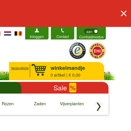
aan
Inloggen
Contact
Contrastmodus
winkelmandje
Verlanglijstje
0
artikel | € 0,00
Sale
%
Rozen
Zaden
Vijverplanten
Rariteiten
b
↓
↓
↓
↓