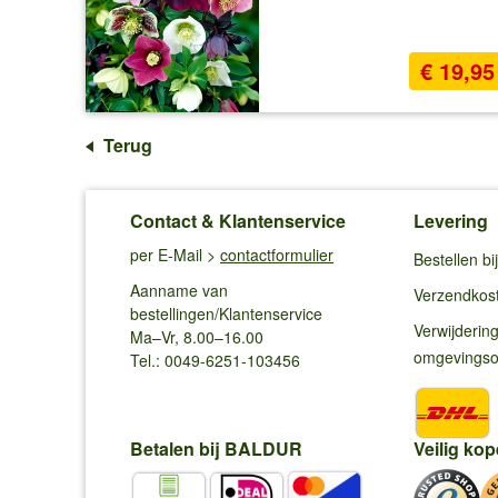
€ 19,95
Terug
Contact & Klantenservice
Levering
per E-Mail >
contactformulier
Bestellen b
Aanname van
Verzendkos
bestellingen/Klantenservice
Verwijderin
Ma–Vr, 8.00–16.00
omgevings
Tel.: 0049-6251-103456
Betalen bij BALDUR
Veilig kop