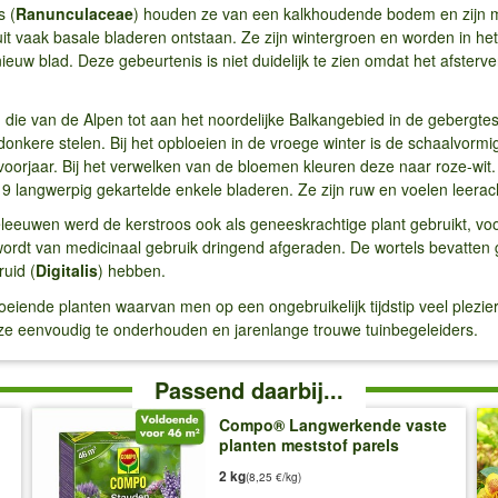
s (
Ranunculaceae
) houden ze van een kalkhoudende bodem en zijn mee
uit vaak basale bladeren ontstaan. Ze zijn wintergroen en worden in het
euw blad. Deze gebeurtenis is niet duidelijk te zien omdat het afsterve
 die van de Alpen tot aan het noordelijke Balkangebied in de gebergte
donkere stelen. Bij het opbloeien in de vroege winter is de schaalvorm
 voorjaar. Bij het verwelken van de bloemen kleuren deze naar roze-wit
 9 langwerpig gekartelde enkele bladeren. Ze zijn ruw en voelen leerac
eleeuwen werd de kerstroos ook als geneeskrachtige plant gebruikt, voor
 wordt van medicinaal gebruik dringend afgeraden. De wortels bevatten g
ruid (
Digitalis
) hebben.
 bloeiende planten waarvan men op een ongebruikelijk tijdstip veel plez
ijn ze eenvoudig te onderhouden en jarenlange trouwe tuinbegeleiders.
Passend daarbij...
Compo® Langwerkende vaste
planten meststof parels
2 kg
(8,25 €/kg)