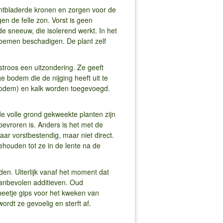
 ontbladerde kronen en zorgen voor de
n de felle zon. Vorst is geen
e sneeuw, die isolerend werkt. In het
loemen beschadigen. De plant zelf
stroos een uitzondering. Ze geeft
 bodem die de nijging heeft uit te
 bodem) en kalk worden toegevoegd.
 de volle grond gekweekte planten zijn
vroren is. Anders is het met de
ar vorstbestendig, maar niet direct.
houden tot ze in de lente na de
den. Uiterlijk vanaf het moment dat
aanbevolen additieven. Oud
beetje gips voor het kweken van
ijgt, wordt ze gevoelig en sterft af.