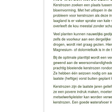
Kerstrozen zoeken een plaats tussen 
bloemvorming. Met het uitlopen in de
probleem voor kerstrozen als deze in
laagland is er vaker sprake van kale
overleeft de kou meestal zonder sc
Veel planten kunnen nauwelijks gedij
zelfs de voorkeur aan een dergelijke
drogen, wordt niet graag gezien. Hi
Magnesium- of dolomietkalk is in de 
Bij de optimale planttijd wordt een ve
gewend aan de weersomstandigheden e
prachtig bloeiende kerstrozen rondom
Ze hebben één seizoen nodig om aan 
laatste (heftige) vorst buiten geplan
Kerstrozen zijn de laatste jaren geli
ze een povere indruk maken, moeten 
metselwerkpleister kan worden verwe
kerstrozen. Een goede waterafvoer in