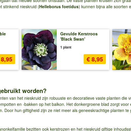
gegaan dat nieuwe soorten ontstaan. De vaste planten kruisen zich gra
 stinkend nieskruid (
Helleborus foetidus
) kunnen bijna alle soorten 
ble
Gevulde Kerstroos
'Black Swan'
1 plant
 8,95
€ 8,95
gebruikt worden?
nten van het nieskruid zijn robuuste en decoratieve vaste planten die v
oempotten en -bakken op het balkon. Het donkergroene blad zorgt voor
n. Door hun giftigheid zijn ze niet meer als geneeskrachtige planten t
nkelfamilie bezitten ook kerstrozen en het nieskruid giftige inhoudsst