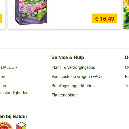
€ 16,49
Service & Hulp
D
ij BALDUR
Plant- & Verzorgingstips
O
ten
Veel gestelde vragen (FAQ)
Be
g- en
Betalingsmogelijkheden
To
omstandigheden
Plantendokter
en bij Baldur