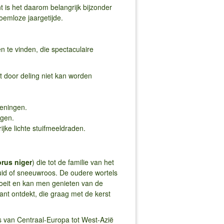
ant is het daarom belangrijk bijzonder
loemloze jaargetijde.
en te vinden, die spectaculaire
t door deling niet kan worden
keningen.
ngen.
ijke lichte stuifmeeldraden.
orus niger
) die tot de familie van het
uid of sneeuwroos. De oudere wortels
 bloeit en kan men genieten van de
nt ontdekt, die graag met de kerst
o’s van Centraal-Europa tot West-Azië