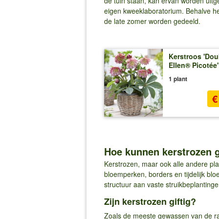
de tuin staan, kan ervan worden uit
eigen kweeklaboratorium. Behalve het
de late zomer worden gedeeld.
Kerstroos 'Dou
Ellen® Picotée'
1 plant
€
Hoe kunnen kerstrozen 
Kerstrozen, maar ook alle andere pla
bloemperken, borders en tijdelijk bl
structuur aan vaste struikbeplantinge
Zijn kerstrozen giftig?
Zoals de meeste gewassen van de rano