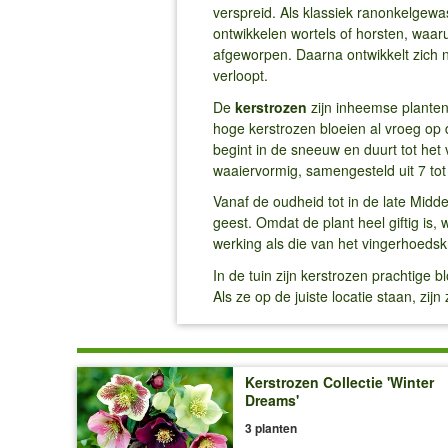
verspreid. Als klassiek ranonkelgewa
ontwikkelen wortels of horsten, waar
afgeworpen. Daarna ontwikkelt zich ni
verloopt.
De
kerstrozen
zijn inheemse planten
hoge kerstrozen bloeien al vroeg op 
begint in de sneeuw en duurt tot het
waaiervormig, samengesteld uit 7 tot
Vanaf de oudheid tot in de late Midd
geest. Omdat de plant heel giftig is,
werking als die van het vingerhoedsk
In de tuin zijn kerstrozen prachtige
Als ze op de juiste locatie staan, z
Kerstrozen Collectie 'Winter
Dreams'
3 planten