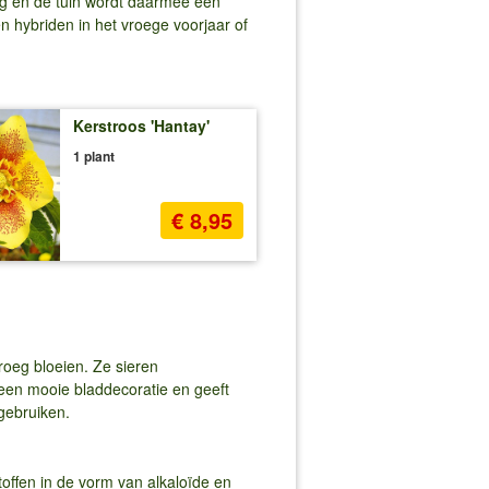
ag en de tuin wordt daarmee een
en hybriden in het vroege voorjaar of
Kerstroos 'Hantay'
1 plant
€ 8,95
roeg bloeien. Ze sieren
 een mooie bladdecoratie en geeft
e gebruiken.
offen in de vorm van alkaloïde en