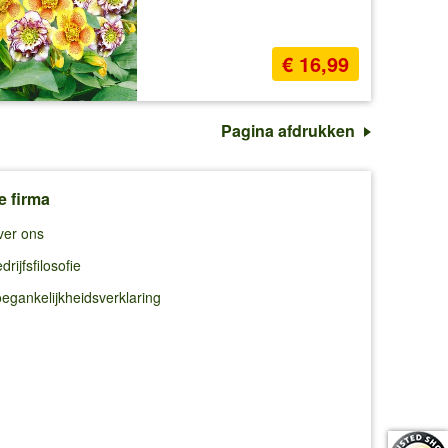
€ 16,99
Pagina afdrukken
e firma
ver ons
drijfsfilosofie
egankelijkheidsverklaring