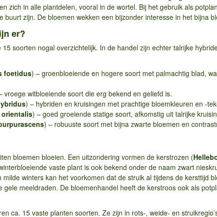
en zich in alle plantdelen, vooral in de wortel. Bij het gebruik als potpl
 de buurt zijn. De bloemen wekken een bijzonder interesse in het bijna b
jn er?
 15 soorten nogal overzichtelijk. In de handel zijn echter talrijke hybrid
s foetidus
) – groenbloeiende en hogere soort met palmachtig blad, wa
 – vroege witbloeiende soort die erg bekend en geliefd is.
hybridus
) – hybriden en kruisingen met prachtige bloemkleuren en -te
orientalis
) – goed groeiende statige soort, afkomstig uit talrijke kruisi
 purpurascens
) – robuuste soort met bijna zwarte bloemen en contrastr
uiten bloemen bloeien. Een uitzondering vormen de kerstrozen (
Helleb
winterbloeiende vaste plant is ook bekend onder de naam zwart nieskr
In milde winters kan het voorkomen dat de struik al tijdens de kersttijd
 gele meeldraden. De bloemenhandel heeft de kerstroos ook als potpla
ren ca. 15 vaste planten soorten. Ze zijn in rots-, weide- en struikregi