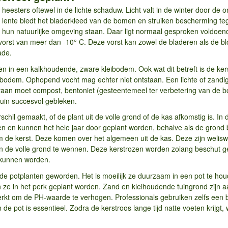
heesters oftewel in de lichte schaduw. Licht valt in de winter door de
 lente biedt het bladerkleed van de bomen en struiken bescherming tege
 hun natuurlijke omgeving staan. Daar ligt normaal gesproken voldoend
 vorst van meer dan -10° C. Deze vorst kan zowel de bladeren als de b
hade.
en in een kalkhoudende, zware kleibodem. Ook wat dit betreft is de ker
 bodem. Ophopend vocht mag echter niet ontstaan. Een lichte of zandige
eraan moet compost, bentoniet (gesteentemeel ter verbetering van de
tuin succesvol gebleken.
rschil gemaakt, of de plant uit de volle grond of de kas afkomstig is. In
n kunnen het hele jaar door geplant worden, behalve als de grond be
 de kerst. Deze komen over het algemeen uit de kas. Deze zijn weliswa
de volle grond te wennen. Deze kerstrozen worden zolang beschut ge
t kunnen worden.
efde potplanten geworden. Het is moeilijk ze duurzaam in een pot te hou
ze in het perk geplant worden. Zand en kleihoudende tuingrond zijn 
rkt om de PH-waarde te verhogen. Professionals gebruiken zelfs een 
 de pot is essentieel. Zodra de kerstroos lange tijd natte voeten kr