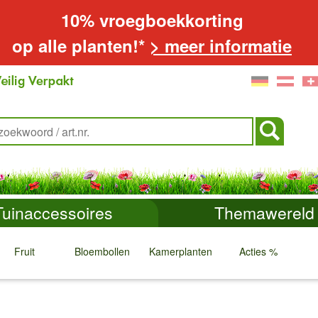
10% vroegboekkorting
op alle planten!*
> meer informatie
Tuinaccessoires
Themawereld
Fruit
Bloembollen
Kamerplanten
Acties %
↓
↓
↓
↓