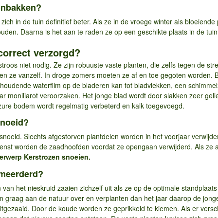
konbakken?
zich in de tuin definitief beter. Als ze in de vroege winter als bloeiend
uden. Daarna is het aan te raden ze op een geschikte plaats in de tuin 
correct verzorgd?
troos niet nodig. Ze zijn robuuste vaste planten, die zelfs tegen de st
jen ze vanzelf. In droge zomers moeten ze af en toe gegoten worden. 
houdende waterfilm op de bladeren kan tot bladvlekken, een schimmelzi
jaar moniliarot veroorzaken. Het jonge blad wordt door slakken zeer ge
zure bodem wordt regelmatig verbeterd en kalk toegevoegd.
snoeid?
noeid. Slechts afgestorven plantdelen worden in het voorjaar verwijder
enst worden de zaadhoofden voordat ze opengaan verwijderd. Als ze aan
erwerp Kerstrozen snoeien.
rmeerderd?
van het nieskruid zaaien zichzelf uit als ze op de optimale standplaats 
ien graag aan de natuur over en verplanten dan het jaar daarop de jong
itgezaaid. Door de koude worden ze geprikkeld te kiemen. Als er versch