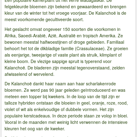
Een populaire kamerplant uit het verre Madagaskar. De
felgekleurde bloemen zijn bekend en gewaardeerd en brengen
kleur van de winter tot het vroege voorjaar. De Kalanchoë is de
meest voorkomende gecultiveerde soort.
Het geslacht omvat ongeveer 150 soorten die voorkomen in
Afrika, Saoedi-Arabië, Azië, Australië en tropisch Amerika. Ze
bewonen meestal halfwoestijnen of droge gebieden. Familiaal
behoort het tot de dikbladige familie (Crassulaceae). Ze groeien
als eenjarige, tweejarige of vaste plant als struik, klimplant of
kleine boom. De vlezige sappige spruit is typerend voor
Kalanchoë. De bladeren zijn meestal tegenoverstaand, zelden
afwisselend of wervelend.
De Kalanchoë dankt haar naam aan haar scharlakenrode
bloemen. Ze werd pas 90 jaar geleden geïntroduceerd en was
meteen een topper bij kwekers. In de loop van de tijd zijn er
talloze hybriden ontstaan ​​die bloeien in geel, oranje, roze, rood,
violet of wit als enkelvoudige of dubbele vormen. Het zijn
populaire kerstcadeaus. In deze periode staan ​​ze volop in bloei.
Vooral in de maanden met weinig licht verwennen de intensieve
kleuren het oog van de kweker.