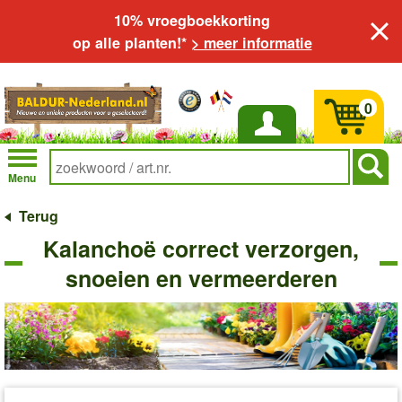
10% vroegboekkorting
op alle planten!*
> meer informatie
0
Inloggen
Menu
Terug
Kalanchoë correct verzorgen,
snoeien en vermeerderen