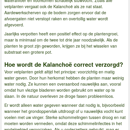
waterafvoer en voorkomen schadelijk stuwvocht. Zoals alle
vetplanten vergaat ook de Kalanchoë als ze nat staat.
Aardewerkscherven op de bodem zorgen ervoor dat de
afvoergaten niet verstopt raken en overtollig water wordt
afgevoerd.
Jaarlijks verpotten heeft een positief effect op de plantengroei,
maar is minimaal om de twee tot drie jaar noodzakelijk. Als de
planten te groot zijn geworden, krijgen ze bij het wisselen van
substraat een grotere pot.
Hoe wordt de Kalanchoë correct verzorgd?
Voor vetplanten geldt altijd het principe: voorzichtig en matig
water geven. Door hun herkomst hebben de planten maar weinig
water nodig. Ze kunnen een overaanbod nauwelijks aan, vooral
omdat hun vlezige bladeren worden gebruikt om water op te
slaan. In de natuur overleven ze droge fasen probleemloos.
Er wordt alleen water gegeven wanneer dat nodig is, bijvoorbeeld
wanneer het grondoppervlak uitdroogt of u nauwelijks vocht kunt
voelen met uw vinger. Sterke schommelingen tussen droog en nat
moeten worden vermeden, omdat deze schimmelinfecties in het
wortelgebied veroorzaken. Als u onderzetters gebruikt, mag er