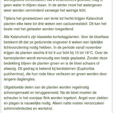
geen water in blijven staan. In de winter moet het watergeven
weer worden verminderd vanwege het weinige licht.
Tijdens het groeiseizoen van lente tot herfst krijgen Kalanchoë
planten elke twee tot drie weken een cactusmeststof. Dit kan het
beste met het gietwater worden toegediend.
Alle Kalanchoë's zijn klassieke kortedagplanten. Voor de bloeifase
betekent dit dat ze gedurende ongeveer 6 weken een tijdelijke
lichtvoorziening nodig hebben. In de periode vanaf november
krijgen de planten slechts 8 tot 9 uur licht bij 15 tot 18°C. Over de
kamerplanten wordt eenvoudig een kistje geplaatst. Zonder deze
bedekking blijven de planten groen en is de bloei schaars of
afwezig. Dit gedrag is bekend bij kerststerren (Euphorbia
pulcherrima), die hun rode kleur verliezen en groen worden door
langere daglengtes.
Uitgebloeide delen van de planten worden regelmatig
schoongemaakt en teruggesnoeid. Na de bloei moeten de
scheuten in het voorjaar flink worden ingekort. Angst voor ziekten
en plagen is nauwelijks nodig. Alleen natte voeten veroorzaken
schimmelinfecties en wortelrot.