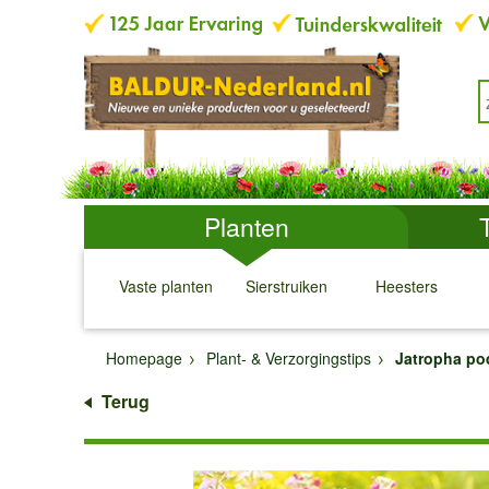
Planten
Vaste planten
Sierstruiken
Heesters
↓
↓
↓
↓
Homepage
Plant- & Verzorgingstips
Jatropha po
Terug