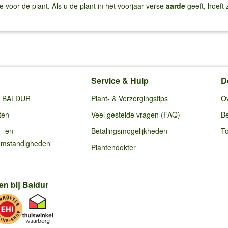
 voor de plant. Als u de plant in het voorjaar verse
aarde
geeft, hoeft
Service & Hulp
D
ij BALDUR
Plant- & Verzorgingstips
O
ten
Veel gestelde vragen (FAQ)
Be
g- en
Betalingsmogelijkheden
To
omstandigheden
Plantendokter
en bij Baldur