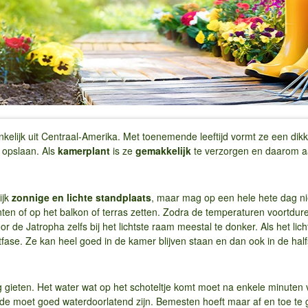
kelijk uit Centraal-Amerika. Met toenemende leeftijd vormt ze een di
n opslaan. Als
kamerplant
is ze
gemakkelijk
te verzorgen en daarom a
ijk
zonnige en lichte standplaats
, maar mag op een hele hete dag niet
ten of op het balkon of terras zetten. Zodra de temperaturen voortdur
oor de Jatropha zelfs bij het lichtste raam meestal te donker. Als het lic
stfase. Ze kan heel goed in de kamer blijven staan en dan ook in de ha
tig gieten. Het water wat op het schoteltje komt moet na enkele minuten
rde moet goed waterdoorlatend zijn. Bemesten hoeft maar af en toe te 