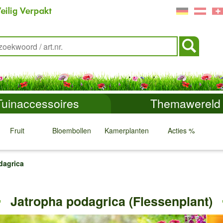
Tuinaccessoires
Themawereld
Fruit
Bloembollen
Kamerplanten
Acties %
↓
↓
↓
↓
dagrica
Jatropha podagrica (Flessenplant)