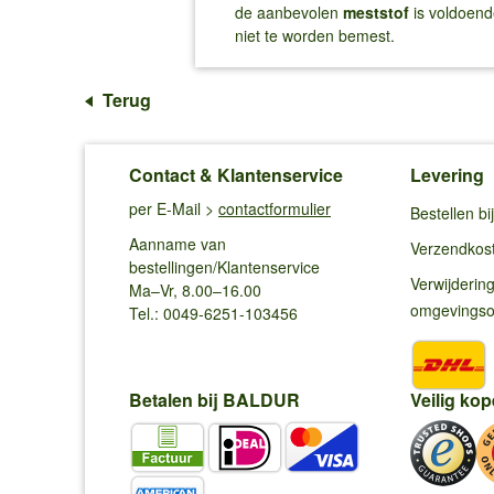
de aanbevolen
meststof
is voldoende
niet te worden bemest.
Terug
Contact & Klantenservice
Levering
per E-Mail >
contactformulier
Bestellen b
Aanname van
Verzendkos
bestellingen/Klantenservice
Verwijderin
Ma–Vr, 8.00–16.00
omgevings
Tel.: 0049-6251-103456
Betalen bij BALDUR
Veilig kop