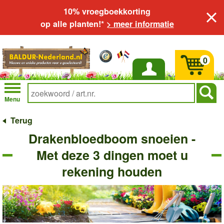
10% vroegboekkorting
op alle planten!*
> meer informatie
0
Inloggen
Menu
Terug
Drakenbloedboom snoeien -
Met deze 3 dingen moet u
rekening houden