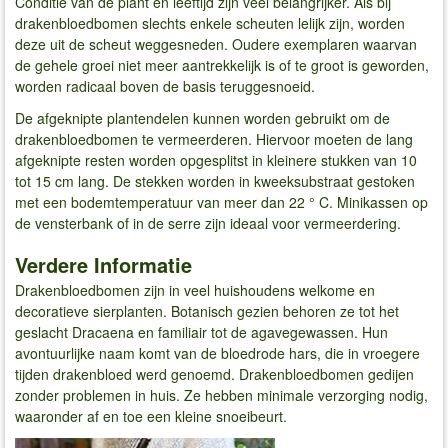
Conditie van de plant en leeftijd zijn veel belangrijker. Als bij
drakenbloedbomen slechts enkele scheuten lelijk zijn, worden
deze uit de scheut weggesneden. Oudere exemplaren waarvan
de gehele groei niet meer aantrekkelijk is of te groot is geworden,
worden radicaal boven de basis teruggesnoeid.
De afgeknipte plantendelen kunnen worden gebruikt om de
drakenbloedbomen te vermeerderen. Hiervoor moeten de lang
afgeknipte resten worden opgesplitst in kleinere stukken van 10
tot 15 cm lang. De stekken worden in kweeksubstraat gestoken
met een bodemtemperatuur van meer dan 22 ° C. Minikassen op
de vensterbank of in de serre zijn ideaal voor vermeerdering.
Verdere Informatie
Drakenbloedbomen zijn in veel huishoudens welkome en
decoratieve sierplanten. Botanisch gezien behoren ze tot het
geslacht Dracaena en familiair tot de agavegewassen. Hun
avontuurlijke naam komt van de bloedrode hars, die in vroegere
tijden drakenbloed werd genoemd. Drakenbloedbomen gedijen
zonder problemen in huis. Ze hebben minimale verzorging nodig,
waaronder af en toe een kleine snoeibeurt.