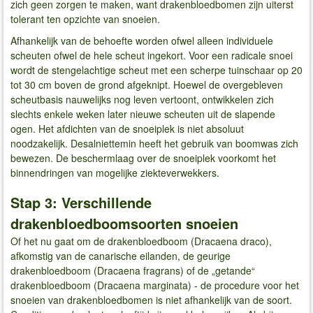
zich geen zorgen te maken, want drakenbloedbomen zijn uiterst
tolerant ten opzichte van snoeien.
Afhankelijk van de behoefte worden ofwel alleen individuele
scheuten ofwel de hele scheut ingekort. Voor een radicale snoei
wordt de stengelachtige scheut met een scherpe tuinschaar op 20
tot 30 cm boven de grond afgeknipt. Hoewel de overgebleven
scheutbasis nauwelijks nog leven vertoont, ontwikkelen zich
slechts enkele weken later nieuwe scheuten uit de slapende
ogen. Het afdichten van de snoeiplek is niet absoluut
noodzakelijk. Desalniettemin heeft het gebruik van boomwas zich
bewezen. De beschermlaag over de snoeiplek voorkomt het
binnendringen van mogelijke ziekteverwekkers.
Stap 3: Verschillende
drakenbloedboomsoorten snoeien
Of het nu gaat om de drakenbloedboom (Dracaena draco),
afkomstig van de canarische eilanden, de geurige
drakenbloedboom (Dracaena fragrans) of de „getande“
drakenbloedboom (Dracaena marginata) - de procedure voor het
snoeien van drakenbloedbomen is niet afhankelijk van de soort.