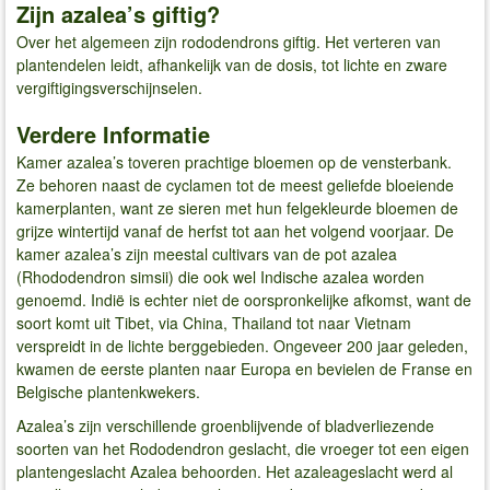
Zijn azalea’s giftig?
Over het algemeen zijn rododendrons giftig. Het verteren van
plantendelen leidt, afhankelijk van de dosis, tot lichte en zware
vergiftigingsverschijnselen.
Verdere Informatie
Kamer azalea’s toveren prachtige bloemen op de vensterbank.
Ze behoren naast de cyclamen tot de meest geliefde bloeiende
kamerplanten, want ze sieren met hun felgekleurde bloemen de
grijze wintertijd vanaf de herfst tot aan het volgend voorjaar. De
kamer azalea’s zijn meestal cultivars van de pot azalea
(Rhododendron simsii) die ook wel Indische azalea worden
genoemd. Indië is echter niet de oorspronkelijke afkomst, want de
soort komt uit Tibet, via China, Thailand tot naar Vietnam
verspreidt in de lichte berggebieden. Ongeveer 200 jaar geleden,
kwamen de eerste planten naar Europa en bevielen de Franse en
Belgische plantenkwekers.
Azalea’s zijn verschillende groenblijvende of bladverliezende
soorten van het Rododendron geslacht, die vroeger tot een eigen
plantengeslacht Azalea behoorden. Het azaleageslacht werd al