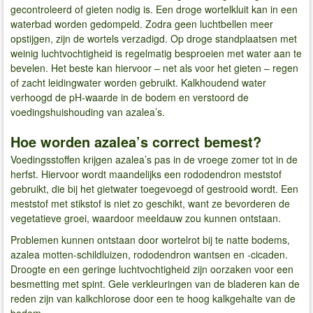
gecontroleerd of gieten nodig is. Een droge wortelkluit kan in een
waterbad worden gedompeld. Zodra geen luchtbellen meer
opstijgen, zijn de wortels verzadigd. Op droge standplaatsen met
weinig luchtvochtigheid is regelmatig besproeien met water aan te
bevelen. Het beste kan hiervoor – net als voor het gieten – regen
of zacht leidingwater worden gebruikt. Kalkhoudend water
verhoogd de pH-waarde in de bodem en verstoord de
voedingshuishouding van azalea’s.
Hoe worden azalea’s correct bemest?
Voedingsstoffen krijgen azalea’s pas in de vroege zomer tot in de
herfst. Hiervoor wordt maandelijks een rododendron meststof
gebruikt, die bij het gietwater toegevoegd of gestrooid wordt. Een
meststof met stikstof is niet zo geschikt, want ze bevorderen de
vegetatieve groei, waardoor meeldauw zou kunnen ontstaan.
Problemen kunnen ontstaan door wortelrot bij te natte bodems,
azalea motten-schildluizen, rododendron wantsen en -cicaden.
Droogte en een geringe luchtvochtigheid zijn oorzaken voor een
besmetting met spint. Gele verkleuringen van de bladeren kan de
reden zijn van kalkchlorose door een te hoog kalkgehalte van de