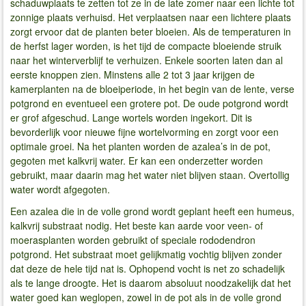
schaduwplaats te zetten tot ze in de late zomer naar een lichte tot
zonnige plaats verhuisd. Het verplaatsen naar een lichtere plaats
zorgt ervoor dat de planten beter bloeien. Als de temperaturen in
de herfst lager worden, is het tijd de compacte bloeiende struik
naar het winterverblijf te verhuizen. Enkele soorten laten dan al
eerste knoppen zien. Minstens alle 2 tot 3 jaar krijgen de
kamerplanten na de bloeiperiode, in het begin van de lente, verse
potgrond en eventueel een grotere pot. De oude potgrond wordt
er grof afgeschud. Lange wortels worden ingekort. Dit is
bevorderlijk voor nieuwe fijne wortelvorming en zorgt voor een
optimale groei. Na het planten worden de azalea’s in de pot,
gegoten met kalkvrij water. Er kan een onderzetter worden
gebruikt, maar daarin mag het water niet blijven staan. Overtollig
water wordt afgegoten.
Een azalea die in de volle grond wordt geplant heeft een humeus,
kalkvrij substraat nodig. Het beste kan aarde voor veen- of
moerasplanten worden gebruikt of speciale rododendron
potgrond. Het substraat moet gelijkmatig vochtig blijven zonder
dat deze de hele tijd nat is. Ophopend vocht is net zo schadelijk
als te lange droogte. Het is daarom absoluut noodzakelijk dat het
water goed kan weglopen, zowel in de pot als in de volle grond