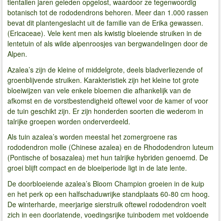
tientallen jaren geleden opgelost, waardoor ze tegenwoordig
botanisch tot de rododendrons behoren. Meer dan 1.000 rassen
bevat dit plantengeslacht uit de familie van de Erika gewassen.
(Ericaceae). Vele kent men als kwistig bloeiende struiken in de
lentetuin of als wilde alpenroosjes van bergwandelingen door de
Alpen.
Azalea’s zijn de kleine of middelgrote, deels bladverliezende of
groenblijvende struiken. Karakteristiek zijn het kleine tot grote
bloeiwijzen van vele enkele bloemen die afhankelijk van de
afkomst en de vorstbestendigheid oftewel voor de kamer of voor
de tuin geschikt zijn. Er zijn honderden soorten die wederom in
talrijke groepen worden onderverdeeld.
Als tuin azalea’s worden meestal het zomergroene ras
rododendron molle (Chinese azalea) en de Rhododendron luteum
(Pontische of bosazalea) met hun talrijke hybriden genoemd. De
groei blijft compact en de bloeiperiode ligt in de late lente.
De doorbloeiende azalea’s Bloom Champion groeien in de kuip
en het perk op een halfschaduwrijke standplaats 60-80 cm hoog.
De winterharde, meerjarige sierstruik oftewel rododendron voelt
zich in een doorlatende, voedingsrijke tuinbodem met voldoende