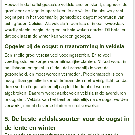
Hoewel in de herfst gezaaide veldsla snel ontkiemt, stagneert de
groei door de lage temperaturen in de winter. De nieuwe groei
begint pas in het voorjaar bij gemiddelde dagtemperaturen van
acht graden Celsius. Als veldsla in een kas of in een kweekbak
wordt geteeld, begint de groei enkele weken eerder. Dit betekent
dat ook laat in de winter kan worden geoogst.
Opgelet bij de oogst: nitraatvorming in veldsla
Een snelle groei vereist veel voedingsstoffen. En te veel
voedingsstoffen zorgen voor nitraatrijke planten. Nitraat wordt in
het lichaam omgezet in nitriet, dat schadelijk is voor de
gezondheid, en moet worden vermeden. Problematisch is een
hoog nitraatgehalte in de wintermaanden met weinig licht, omdat
deze verbindingen alleen bij daglicht in de plant worden
afgebroken. Daarom wordt aanbevolen veldsla in de avonduren
te oogsten. Veldsla kan het best onmiddellijk na de oogst worden
verwerkt, omdat de verse bladeren snel verwelken.
5. De beste veldslasoorten voor de oogst in
de lente en winter
Een goede en hoogproductieve soort is de veldsla "Verte de