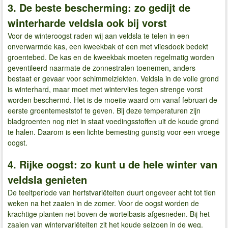
3. De beste bescherming: zo gedijt de
winterharde veldsla ook bij vorst
Voor de winteroogst raden wij aan veldsla te telen in een
onverwarmde kas, een kweekbak of een met vliesdoek bedekt
groentebed. De kas en de kweekbak moeten regelmatig worden
geventileerd naarmate de zonnestralen toenemen, anders
bestaat er gevaar voor schimmelziekten. Veldsla in de volle grond
is winterhard, maar moet met wintervlies tegen strenge vorst
worden beschermd. Het is de moeite waard om vanaf februari de
eerste groentemeststof te geven. Bij deze temperaturen zijn
bladgroenten nog niet in staat voedingsstoffen uit de koude grond
te halen. Daarom is een lichte bemesting gunstig voor een vroege
oogst.
4. Rijke oogst: zo kunt u de hele winter van
veldsla genieten
De teeltperiode van herfstvariëteiten duurt ongeveer acht tot tien
weken na het zaaien in de zomer. Voor de oogst worden de
krachtige planten net boven de wortelbasis afgesneden. Bij het
zaaien van wintervariëteiten zit het koude seizoen in de weg.