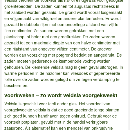
groentebedden. De zaden kunnen tot augustus rechtstreeks in
het zaaibed worden gezaaid. De grond wordt vooraf losgemaakt
en vrijgemaakt van wildgroei en andere plantenresten. Er wordt
gezaaid in dubbele rijen met een onderlinge afstand van vijf tot
tien centimeter. Ze kunnen worden getrokken met een
plantschop, of beter met een groeftrekker. De zaden worden
gezaaid tot een maximale diepte van een halve centimeter met
een rijafstand van ongeveer vijftien centimeter. De groeven
worden dan voorzichtig met potgrond bedekt en aangedrukt. De
zaden moeten gedurende de kiemperiode vochtig worden
gehouden. De kiemende veldsla mag in geen geval uitdrogen. In
warme perioden in de nazomer kan vliesdoek of geperforeerde
folie over de zaden worden gelegd om ze tegen verdamping te
beschermen.
voorkweken – zo wordt veldsla voorgekweekt
Veldsla is geschikt voor teelt onder glas. Het voordeel van
voorgekweekte veldsla is dat de goed groeiende jonge planten
zich goed kunnen handhaven tegen onkruid. Gebruik voor de
voorteelt potplaten, gevuld met in de handel verkrijgbare
zaaigrond. Als alternatief kan een mengsel van onkruidvrije