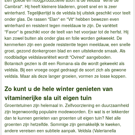
Cambrai". Hij heeft kleinere bladeren, groeit snel en is zeer
winterhard. Tegelijkertijd is de veldsla bij uitstek geschikt voor teelt
onder glas. De rassen "Elan" en "Vit" hebben bewezen even
winterhard en resistent tegen meeldauw te zijn. De variëteit
"Favor" is geschikt voor de teelt van het voorjaar tot de herfst. Hij
kan zowel buiten als onder glas en folie worden gekweekt. De
kenmerken zijn een goede resistentie tegen meeldauw, een snelle
groei, gezond donkergroen blad en een uitstekende smaak. Als
roodbladige veldslavariëteit wordt "Ovired" aangeboden.
Botanisch gezien is dit een Romana-sla die wordt gekweekt als
veldsla. Bij een vroege oogst gedraagt de soort zich als gewone
veldsla. Maar als deze langer groeien, vormen ze losse koppen.
Zo kunt u de hele winter genieten van
vitaminerijke sla uit eigen tuin
Groentetuinen zijn helemaal in. Zelfvoorziening en duurzaamheid
zijn tegenwoordig populaire modewoorden. En wat is er lekkerder
dan te kunnen genieten van groenten uit eigen tuin? Niet alle
groenten zijn hetzelfde. Sommige zijn gemakkelijk te kweken,
andere vereisen een subtiele aanpak. Veldsla (Valerianella