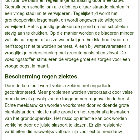
Gebruik een schoffel om alle dicht op elkaar staande planten in
een vroeg stadium te verwijderen. Tegelijkertijd wordt het
grondoppervlak losgemaakt en wordt ongewenste wildgroei
verwijderd. Het is gunstig gebleken de grond na het schoffelen
stevig aan te drukken. Op die manier worden de bladeren minder
vuil als het regent of als ze water krijgen. Veldsla hoeft voor de
herfstoogst niet te worden bemest. Alleen bij wintervariëteiten is
vroegtijdige ondersteuning met groentemeststoffen zinvol. De
voedingsstoffen stimuleren de vroege groei en zorgen voor een
vroege oogst in maart.
Bescherming tegen ziektes
Door de late teelt wordt veldsla zelden met ongedierte
geconfronteerd. Meer problemen worden veroorzaakt door valse
meeldauw als gevolg van de toegenomen regenval in de herfst.
Echte meeldauw kan worden voorkomen door voldoende grote
plantafstanden, niet te natte grond en het regelmatig losmaken
van het grondoppervlak. Het risico op infectie kan ook worden
verkleind door de juiste slasoort te kiezen. Er zijn resistente
variëteiten die nauwelijks vatbaar zijn voor echte meeldauw.