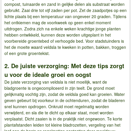
compost, tuinaarde en zand in gelijke delen als substraat worden
gebruikt. Zaai drie tot vijf zaden per pot. Zet de zaadpotjes op een
lichte plaats bij een temperatuur van ongeveer 20 graden. Tijdens
het ontkiemen mag de voorkweek op geen enkel moment
uitdrogen. Zodra zich na enkele weken krachtige jonge planten
hebben ontwikkeld, kunnen deze worden uitgeplant in het
voorbereide groentebed of verhoogde bed. Voor stadstuinders is
het de moeite waard veldsla te kweken in potten, bakken, troggen
of een grote groentekist.
2. De juiste verzorging: Met deze tips zorgt
u voor de ideale groei en oogst
De juiste verzorging van veldsla is niet moeilijk, want de
bladgroente is ongecompliceerd in zijn teelt. De grond moet
gelijkmatig vochtig zijn, zodat de veldsla goed kan groeien. Water
geven gebeurt bij voorkeur in de ochtenduren, zodat de bladeren
snel kunnen opdrogen. Onkruid moet regelmatig worden
verwijderd, en sla die te dicht op elkaar staat, moet worden
verplaatst. Dicht zaaien is in de praktijk niet ongewoon. Te korte
plantafstanden leiden tot kleine bladrozetten, vergeling van het
loof aan de basis en regelmatige aantasting door meeldauw.