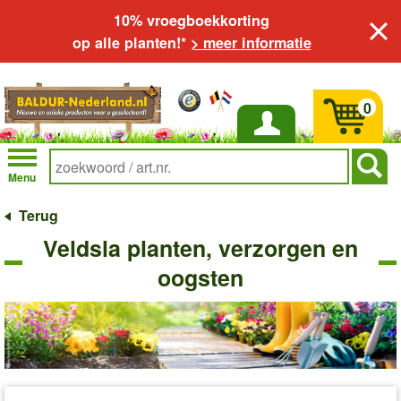
10% vroegboekkorting
op alle planten!*
> meer informatie
0
Inloggen
Menu
Terug
Veldsla planten, verzorgen en
oogsten