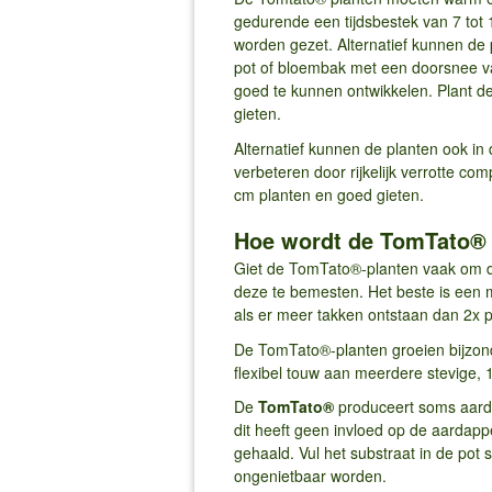
gedurende een tijdsbestek van 7 tot
worden gezet. Alternatief kunnen de 
pot of bloembak met een doorsnee van
goed te kunnen ontwikkelen. Plant d
gieten.
Alternatief kunnen de planten ook in
verbeteren door rijkelijk verrotte c
cm planten en goed gieten.
Hoe wordt de TomTato® 
Giet de TomTato®-planten vaak om de
deze te bemesten. Het beste is een 
als er meer takken ontstaan dan 2x p
De TomTato®-planten groeien bijzond
flexibel touw aan meerdere stevige, 
De
TomTato®
produceert soms aarda
dit heeft geen invloed op de aardapp
gehaald. Vul het substraat in de po
ongenietbaar worden.