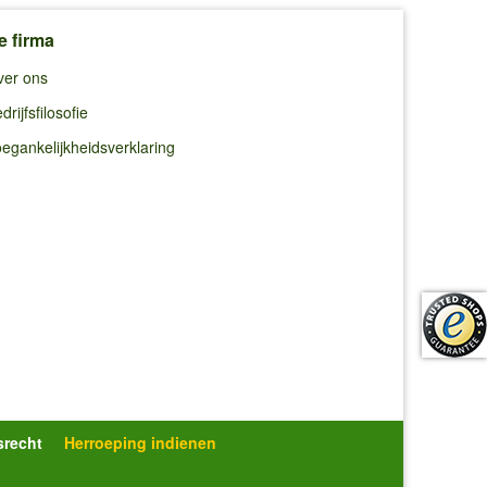
e firma
ver ons
drijfsfilosofie
egankelijkheidsverklaring
srecht
Herroeping indienen