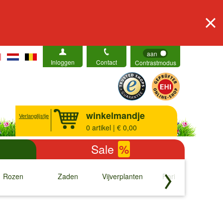
aan
Inloggen
Contact
Contrastmodus
winkelmandje
Verlanglijstje
0
artikel | € 0,00
Sale
%
Rozen
Zaden
Vijverplanten
Rariteiten
b
↓
↓
↓
↓