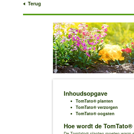
Terug
Inhoudsopgave
TomTato® planten
TomTato® verzorgen
TomTato® oogsten
Hoe wordt de TomTato® 
De Tomtato® planten moeten warm en 