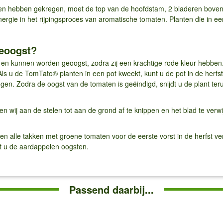
ken hebben gekregen, moet de top van de hoofdstam, 2 bladeren boven
nergie in het rijpingsproces van aromatische tomaten. Planten die in 
eoogst?
er en kunnen worden geoogst, zodra zij een krachtige rode kleur hebben
s u de TomTato® planten in een pot kweekt, kunt u de pot in de herfst 
gen. Zodra de oogst van de tomaten is geëindigd, snijdt u de plant ter
en wij aan de stelen tot aan de grond af te knippen en het blad te ver
den alle takken met groene tomaten voor de eerste vorst in de herfst v
t u de aardappelen oogsten.
Passend daarbij...