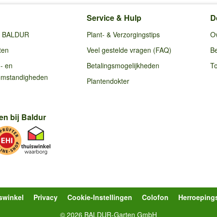
Service & Hulp
D
ij BALDUR
Plant- & Verzorgingstips
O
ten
Veel gestelde vragen (FAQ)
Be
g- en
Betalingsmogelijkheden
To
omstandigheden
Plantendokter
en bij Baldur
swinkel
Privacy
Cookie-Instellingen
Colofon
Herroeping
© 2026 BALDUR-Garten GmbH