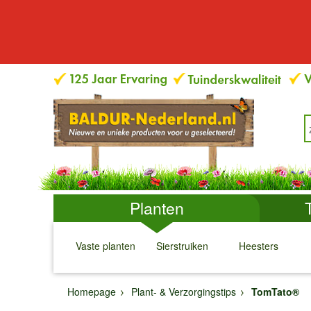
Planten
Vaste planten
Sierstruiken
Heesters
↓
↓
↓
↓
Homepage
Plant- & Verzorgingstips
TomTato®