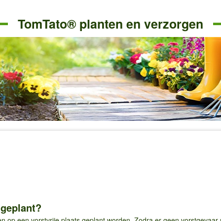
TomTato® planten en verzorgen
geplant?
op een vorstvrije plaats geplant worden. Zodra er geen vorstgevaar