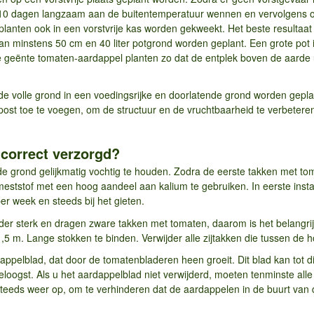
 10 dagen langzaam aan de buitentemperatuur wennen en vervolgens o
planten ook in een vorstvrije kas worden gekweekt. Het beste resultaat 
 minstens 50 cm en 40 liter potgrond worden geplant. Een grote pot i
e geënte tomaten-aardappel planten zo dat de entplek boven de aarde u
 de volle grond in een voedingsrijke en doorlatende grond worden gepla
ompost toe te voegen, om de structuur en de vruchtbaarheid te verbeter
correct verzorgd?
 grond gelijkmatig vochtig te houden. Zodra de eerste takken met to
meststof met een hoog aandeel aan kalium te gebruiken. In eerste ins
er week en steeds bij het gieten.
er sterk en dragen zware takken met tomaten, daarom is het belangrij
1,5 m. Lange stokken te binden. Verwijder alle zijtakken die tussen de 
ppelblad, dat door de tomatenbladeren heen groeit. Dit blad kan tot d
eloogst. Als u het aardappelblad niet verwijderd, moeten tenminste al
t steeds weer op, om te verhinderen dat de aardappelen in de buurt v