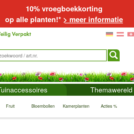
10% vroegboekkorting
op alle planten!*
> meer informatie
Tuinaccessoires
Themawereld
Fruit
Bloembollen
Kamerplanten
Acties %
↓
↓
↓
↓