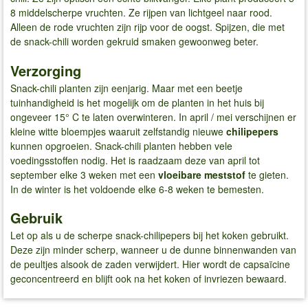
8 middelscherpe vruchten. Ze rijpen van lichtgeel naar rood.
Alleen de rode vruchten zijn rijp voor de oogst. Spijzen, die met
de snack-chili worden gekruid smaken gewoonweg beter.
Verzorging
Snack-chili planten zijn eenjarig. Maar met een beetje
tuinhandigheid is het mogelijk om de planten in het huis bij
ongeveer 15° C te laten overwinteren. In april / mei verschijnen er
kleine witte bloempjes waaruit zelfstandig nieuwe
chilipepers
kunnen opgroeien. Snack-chili planten hebben vele
voedingsstoffen nodig. Het is raadzaam deze van april tot
september elke 3 weken met een
vloeibare meststof
te gieten.
In de winter is het voldoende elke 6-8 weken te bemesten.
Gebruik
Let op als u de scherpe snack-chilipepers bij het koken gebruikt.
Deze zijn minder scherp, wanneer u de dunne binnenwanden van
de peultjes alsook de zaden verwijdert. Hier wordt de capsaïcine
geconcentreerd en blijft ook na het koken of invriezen bewaard.