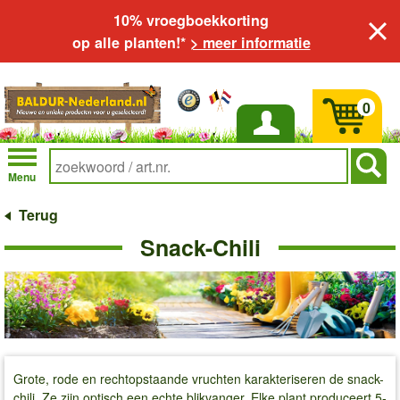
10% vroegboekkorting
op alle planten!*
> meer informatie
0
Inloggen
Menu
Terug
Snack-Chili
Grote, rode en rechtopstaande vruchten karakteriseren de snack-
chili. Ze zijn optisch een echte blikvanger. Elke plant produceert 5-