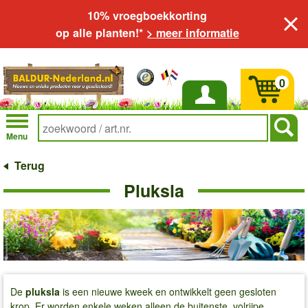
10% vroegboekkorting
op alle planten!*
> meer informatie
0
Inloggen
Menu
Terug
Pluksla
De
pluksla
is een nieuwe kweek en ontwikkelt geen gesloten
krop. Er worden enkele weken alleen de buitenste, volrijpe