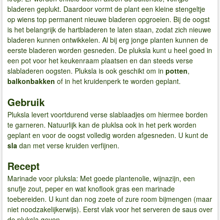
bladeren geplukt. Daardoor vormt de plant een kleine stengeltje
op wiens top permanent nieuwe bladeren opgroeien. Bij de oogst
is het belangrijk de hartbladeren te laten staan, zodat zich nieuwe
bladeren kunnen ontwikkelen. Al bij erg jonge planten kunnen de
eerste bladeren worden gesneden. De pluksla kunt u heel goed in
een pot voor het keukenraam plaatsen en dan steeds verse
slabladeren oogsten. Pluksla is ook geschikt om in
potten
,
balkonbakken
of in het kruidenperk te worden geplant.
Gebruik
Pluksla levert voortdurend verse slablaadjes om hiermee borden
te garneren. Natuurlijk kan de pluklsa ook in het perk worden
geplant en voor de oogst volledig worden afgesneden. U kunt de
sla
dan met verse kruiden verfijnen.
Recept
Marinade voor pluksla: Met goede plantenolie, wijnazijn, een
snufje zout, peper en wat knoflook gras een marinade
toebereiden. U kunt dan nog zoete of zure room bijmengen (maar
niet noodzakelijkerwijs). Eerst vlak voor het serveren de saus over
de pluksla geven.