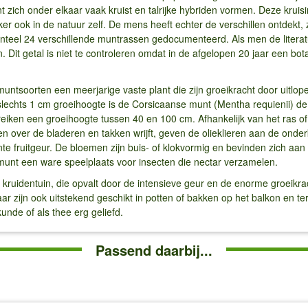
zich onder elkaar vaak kruist en talrijke hybriden vormen. Deze kruisin
 ook in de natuur zelf. De mens heeft echter de verschillen ontdekt,
enteel 24 verschillende muntrassen gedocumenteerd. Als men de liter
. Dit getal is niet te controleren omdat in de afgelopen 20 jaar een 
untsoorten een meerjarige vaste plant die zijn groeikracht door uitlope
t slechts 1 cm groeihoogte is de Corsicaanse munt (Mentha requienii) de
iken een groeihoogte tussen 40 en 100 cm. Afhankelijk van het ras of s
n over de bladeren en takken wrijft, geven de olieklieren aan de onder
 fruitgeur. De bloemen zijn buis- of klokvormig en bevinden zich aan 
 de munt een ware speelplaats voor insecten die nectar verzamelen.
 kruidentuin, die opvalt door de intensieve geur en de enorme groeikr
aar zijn ook uitstekend geschikt in potten of bakken op het balkon en t
unde of als thee erg geliefd.
Passend daarbij...