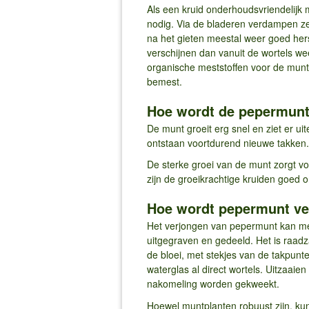
Als een kruid onderhoudsvriendelijk 
nodig. Via de bladeren verdampen ze
na het gieten meestal weer goed hers
verschijnen dan vanuit de wortels w
organische meststoffen voor de munt
bemest.
Hoe wordt de pepermunt
De munt groeit erg snel en ziet er uit
ontstaan voortdurend nieuwe takken. I
De sterke groei van de munt zorgt 
zijn de groeikrachtige kruiden goed 
Hoe wordt pepermunt v
Het verjongen van pepermunt kan met
uitgegraven en gedeeld. Het is raad
de bloei, met stekjes van de takpun
waterglas al direct wortels. Uitzaaien
nakomeling worden gekweekt.
Hoewel muntplanten robuust zijn, ku