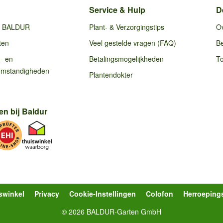
Service & Hulp
D
ij BALDUR
Plant- & Verzorgingstips
O
ten
Veel gestelde vragen (FAQ)
Be
g- en
Betalingsmogelijkheden
To
omstandigheden
Plantendokter
en bij Baldur
swinkel
Privacy
Cookie-Instellingen
Colofon
Herroeping
© 2026 BALDUR-Garten GmbH