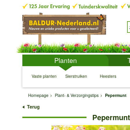
Planten
Vaste planten
Sierstruiken
Heesters
↓
↓
↓
↓
Homepage
Plant- & Verzorgingstips
Pepermunt
Terug
Pepermunt 