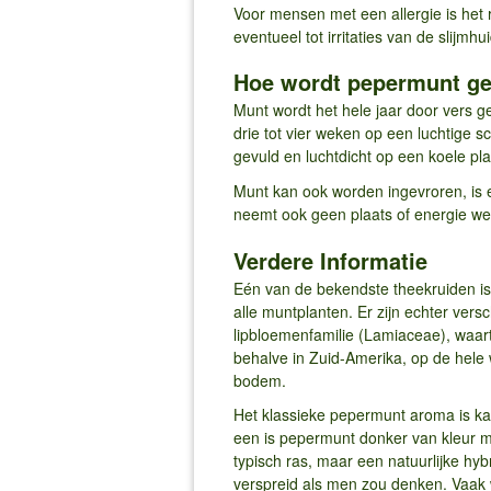
Voor mensen met een allergie is het
eventueel tot irritaties van de slijmhui
Hoe wordt pepermunt g
Munt wordt het hele jaar door vers g
drie tot vier weken op een luchtige
gevuld en luchtdicht op een koele pl
Munt kan ook worden ingevroren, is e
neemt ook geen plaats of energie weg
Verdere Informatie
Eén van de bekendste theekruiden is
alle muntplanten. Er zijn echter ver
lipbloemenfamilie (Lamiaceae), waart
behalve in Zuid-Amerika, op de hele 
bodem.
Het klassieke pepermunt aroma is k
een is pepermunt donker van kleur m
typisch ras, maar een natuurlijke hy
verspreid als men zou denken. Vaak