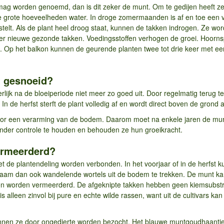
mag worden genoemd, dan is dit zeker de munt. Om te gedijen heeft ze 
 grote hoeveelheden water. In droge zomermaanden is af en toe een ve
telt. Als de plant heel droog staat, kunnen de takken indrogen. Ze word
eer nieuwe gezonde takken. Voedingsstoffen verhogen de groei. Hoorn
. Op het balkon kunnen de geurende planten twee tot drie keer met ee
 gesnoeid?
erlijk na de bloeiperiode niet meer zo goed uit. Door regelmatig terug te
n de herfst sterft de plant volledig af en wordt direct boven de grond 
voor een verarming van de bodem. Daarom moet na enkele jaren de mun
onder controle te houden en behouden ze hun groeikracht.
ermeerderd?
 de plantendeling worden verbonden. In het voorjaar of in de herfst 
zaam dan ook wandelende wortels uit de bodem te trekken. De munt kan 
ten worden vermeerderd. De afgeknipte takken hebben geen kiemsubst
 is alleen zinvol bij pure en echte wilde rassen, want uit de cultivars k
nnen ze door ongedierte worden bezocht. Het blauwe muntgoudhaantje z