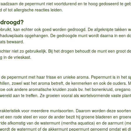
 raadzaam de pepermunt niet voortdurend en te hoog gedoseerd te gebr
d of tot allergische reacties leiden.
edroogd?
ebruikt, kan echter ook goed worden gedroogd. De afgeknipte takken wo
 schaduwplaats opgehangen. De gedroogde munt wordt daarna in een do
aats bewaard.
chter niet zo gebruikelijk. Bij het drogen behoudt de munt een groot 
 in de vrieskast.
 de pepermunt met haar frisse en unieke aroma. Pepermunt is in het 
schillen, zowel wat het aroma betreft, de kenmerken en ook de ouders. 
oe ook andere aromatische kruiden zoals bv. het bonenkruid, oregano, s
wereld aan te treffen. Ze groeien vooral als wortelvormende vaste plan
arakteristiek voor meerdere muntsoorten. Daarom worden deze soort
et een rode steel en voor de ander bezit hij groene bladeren en groen
bride afkomstig van de watermunt (mentha aquatica) en de aarmunt (me
 wordt de watermunt of de akkermunt pepermunt genoemd omdat wij d