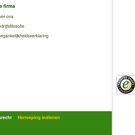
e firma
ver ons
drijfsfilosofie
egankelijkheidsverklaring
srecht
Herroeping indienen