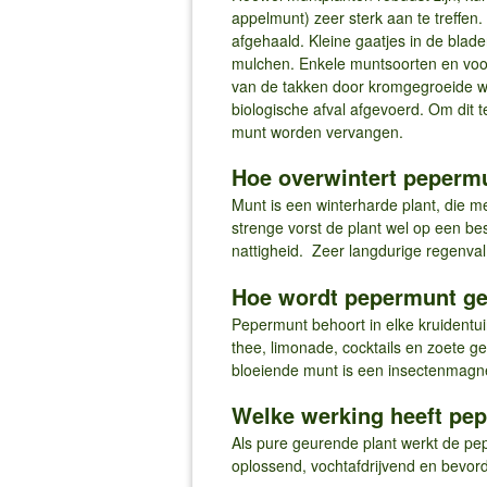
appelmunt) zeer sterk aan te treffen
afgehaald. Kleine gaatjes in de bla
mulchen. Enkele muntsoorten en voo
van de takken door kromgegroeide wo
biologische afval afgevoerd. Om dit
munt worden vervangen.
Hoe overwintert peperm
Munt is een winterharde plant, die m
strenge vorst de plant wel op een bes
nattigheid. Zeer langdurige regenval
Hoe wordt pepermunt ge
Pepermunt behoort in elke kruidentui
thee, limonade, cocktails en zoete
bloeiende munt is een insectenmagnee
Welke werking heeft pe
Als pure geurende plant werkt de pe
oplossend, vochtafdrijvend en bevord