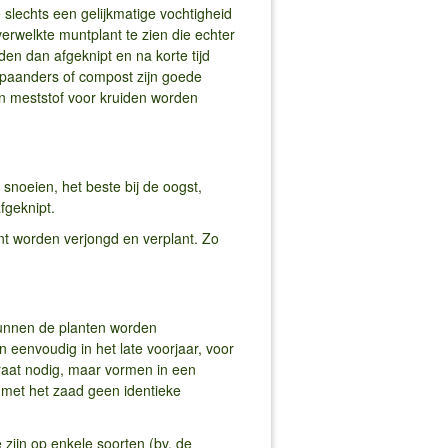
slechts een gelijkmatige vochtigheid
rwelkte muntplant te zien die echter
en dan afgeknipt en na korte tijd
spaanders of compost zijn goede
n meststof voor kruiden worden
 snoeien, het beste bij de oogst,
afgeknipt.
t worden verjongd en verplant. Zo
kunnen de planten worden
eenvoudig in het late voorjaar, voor
raat nodig, maar vormen in een
an met het zaad geen identieke
ijn op enkele soorten (bv. de