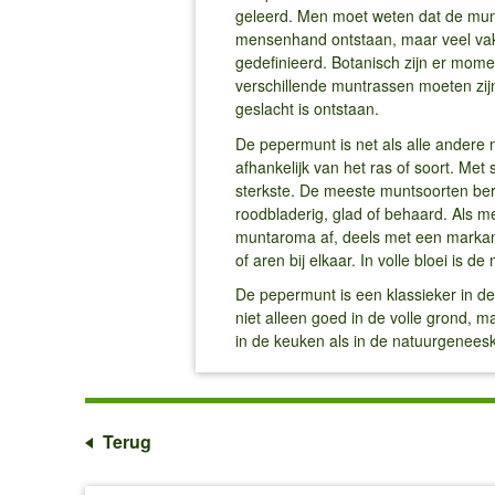
geleerd. Men moet weten dat de munt 
mensenhand ontstaan, maar veel vaker
gedefinieerd. Botanisch zijn er mom
verschillende muntrassen moeten zijn
geslacht is ontstaan.
De pepermunt is net als alle andere m
afhankelijk van het ras of soort. Me
sterkste. De meeste muntsoorten bere
roodbladerig, glad of behaard. Als me
muntaroma af, deels met een markante
of aren bij elkaar. In volle bloei is
De pepermunt is een klassieker in de
niet alleen goed in de volle grond, m
in de keuken als in de natuurgeneesk
Terug