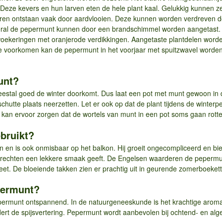
. Deze kevers en hun larven eten de hele plant kaal. Gelukkig kunnen 
deren ontstaan vaak door aardvlooien. Deze kunnen worden verdreven d
ral de pepermunt kunnen door een brandschimmel worden aangetast. H
ekeringen met oranjerode verdikkingen. Aangetaste plantdelen worden
 te voorkomen kan de pepermunt in het voorjaar met spuitzwavel worden
unt?
eestal goed de winter doorkomt. Dus laat een pot met munt gewoon in de
chutte plaats neerzetten. Let er ook op dat de plant tijdens de winterper
 kan ervoor zorgen dat de wortels van munt in een pot soms gaan rotte
bruikt?
n en is ook onmisbaar op het balkon. Hij groeit ongecompliceerd en bie
 gerechten een lekkere smaak geeft. De Engelsen waarderen de peper
t. De bloeiende takken zien er prachtig uit in geurende zomerboekette
permunt?
permunt ontspannend. In de natuurgeneeskunde is het krachtige aromat
ert de spijsvertering. Pepermunt wordt aanbevolen bij ochtend- en alg