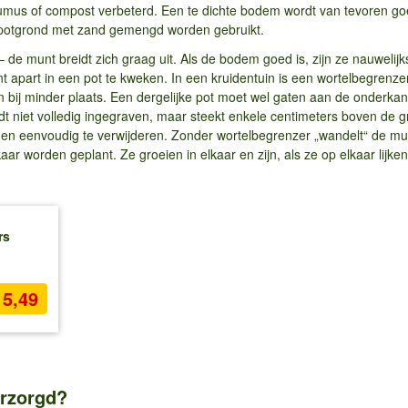
mus of compost verbeterd. Een te dichte bodem wordt van tevoren goed
 potgrond met zand gemengd worden gebruikt.
 – de munt breidt zich graag uit. Als de bodem goed is, zijn ze nauweli
 apart in een pot te kweken. In een kruidentuin is een wortelbegrenzer
ten bij minder plaats. Een dergelijke pot moet wel gaten aan de onderka
t niet volledig ingegraven, maar steekt enkele centimeters boven de gr
en eenvoudig te verwijderen. Zonder wortelbegrenzer „wandelt“ de munt
r worden geplant. Ze groeien in elkaar en zijn, als ze op elkaar lijken,
rs
15,49
rzorgd?