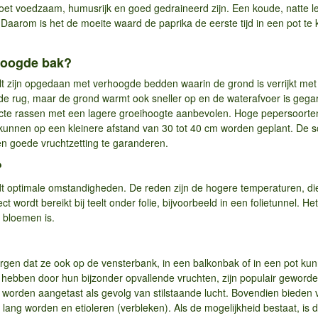
t voedzaam, humusrijk en goed gedraineerd zijn. Een koude, natte len
. Daarom is het de moeite waard de paprika de eerste tijd in een pot te 
hoogde bak?
t zijn opgedaan met verhoogde bedden waarin de grond is verrijkt me
r de rug, maar de grond warmt ook sneller op en de waterafvoer is gega
e rassen met een lagere groeihoogte aanbevolen. Hoge pepersoorten 
nnen op een kleinere afstand van 30 tot 40 cm worden geplant. De s
en goede vruchtzetting te garanderen.
?
iedt optimale omstandigheden. De reden zijn de hogere temperaturen, 
t wordt bereikt bij teelt onder folie, bijvoorbeeld in een folietunnel. He
e bloemen is.
zorgen dat ze ook op de vensterbank, in een balkonbak of in een pot ku
 hebben door hun bijzonder opvallende vruchten, zijn populair geworde
 worden aangetast als gevolg van stilstaande lucht. Bovendien bieden
 lang worden en etioleren (verbleken). Als de mogelijkheid bestaat, is 