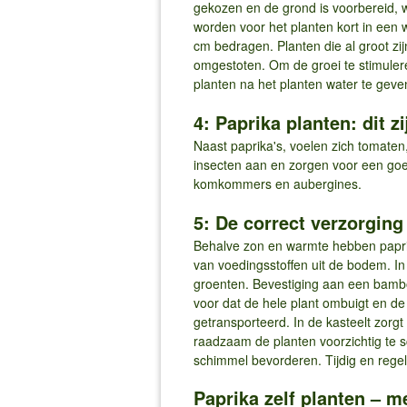
gekozen en de grond is voorbereid, w
worden voor het planten kort in een 
cm bedragen. Planten die al groot z
omgestoten. Om de groei te stimuler
planten na het planten water te geve
4: Paprika planten: dit 
Naast paprika's, voelen zich tomaten,
insecten aan en zorgen voor een goe
komkommers en aubergines.
5: De correct verzorging
Behalve zon en warmte hebben paprik
van voedingsstoffen uit de bodem. I
groenten. Bevestiging aan een bamboe
voor dat de hele plant ombuigt en d
getransporteerd. In de kasteelt zorgt
raadzaam de planten voorzichtig te s
schimmel bevorderen. Tijdig en rege
Paprika zelf planten – m