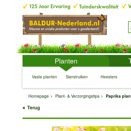
Planten
Vaste planten
Sierstruiken
Heesters
↓
↓
↓
↓
Homepage
Plant- & Verzorgingstips
Paprika plan
Terug