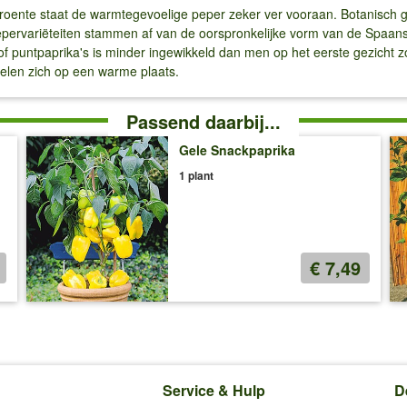
tgroente staat de warmtegevoelige peper zeker ver vooraan. Botanisch g
e pepervariëteiten stammen af van de oorspronkelijke vorm van de Spa
of puntpaprika's is minder ingewikkeld dan men op het eerste gezicht 
kelen zich op een warme plaats.
Passend daarbij...
Gele Snackpaprika
1 plant
€ 7,49
Service & Hulp
D