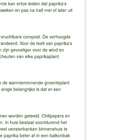
te kan ertoe leiden dat paprika's
kweken en pas na half mei of later uit
t vruchtbare compost. De verhoogde
randeerd. Voor de teelt van paprika's
zijn gevoeliger voor de wind en
cheuten van elke paprikaplant
die de warmteminnende groenteplant
t enige belangrijke is dat er een
nnen worden geteeld. Chilipepers en
n. In huis bestaat voortdurend het
 veel vensterbanken binnenshuis te
de paprika beter af in een balkonbak