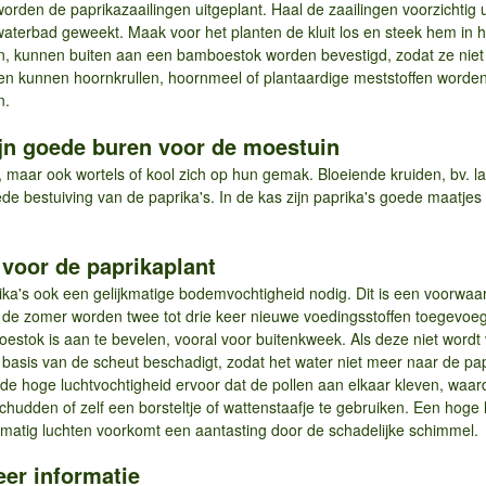
orden de paprikazaailingen uitgeplant. Haal de zaailingen voorzichtig 
waterbad geweekt. Maak voor het planten de kluit los en steek hem in h
ijn, kunnen buiten aan een bamboestok worden bevestigd, zodat ze ni
en kunnen hoornkrullen, hoornmeel of plantaardige meststoffen worden
n.
zijn goede buren voor de moestuin
 maar ook wortels of kool zich op hun gemak. Bloeiende kruiden, bv. la
de bestuiving van de paprika's. In de kas zijn paprika's goede maatj
 voor de paprikaplant
a's ook een gelijkmatige bodemvochtigheid nodig. Dit is een voorwa
n de zomer worden twee tot drie keer nieuwe voedingsstoffen toegevoe
stok is aan te bevelen, vooral voor buitenkweek. Als deze niet wordt 
e basis van de scheut beschadigt, zodat het water niet meer naar de p
 de hoge luchtvochtigheid ervoor dat de pollen aan elkaar kleven, waardoo
chudden of zelf een borsteltje of wattenstaafje te gebruiken. Een hoge
lmatig luchten voorkomt een aantasting door de schadelijke schimmel.
eer informatie