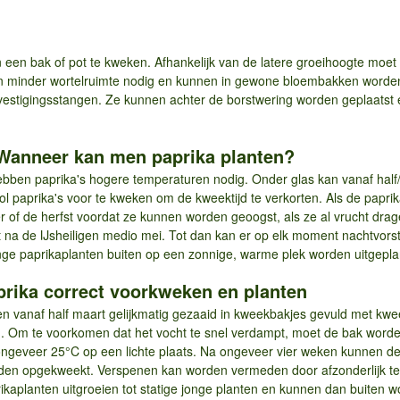
in een bak of pot te kweken. Afhankelijk van de latere groeihoogte moe
minder wortelruimte nodig en kunnen in gewone bloembakken worden 
bevestigingsstangen. Ze kunnen achter de borstwering worden geplaatst
: Wanneer kan men paprika planten?
ben paprika's hogere temperaturen nodig. Onder glas kan vanaf half/e
l paprika's voor te kweken om de kweektijd te verkorten. Als de paprik
mer of de herfst voordat ze kunnen worden geoogst, als ze al vrucht dr
 na de IJsheiligen medio mei. Tot dan kan er op elk moment nachtvorst
ge paprikaplanten buiten op een zonnige, warme plek worden uitgepla
aprika correct voorkweken en planten
en vanaf half maart gelijkmatig gezaaid in kweekbakjes gevuld met k
d. Om te voorkomen dat het vocht te snel verdampt, moet de bak word
j ongeveer 25°C op een lichte plaats. Na ongeveer vier weken kunnen de
den opgekweekt. Verspenen kan worden vermeden door afzonderlijk te 
ikaplanten uitgroeien tot statige jonge planten en kunnen dan buiten w