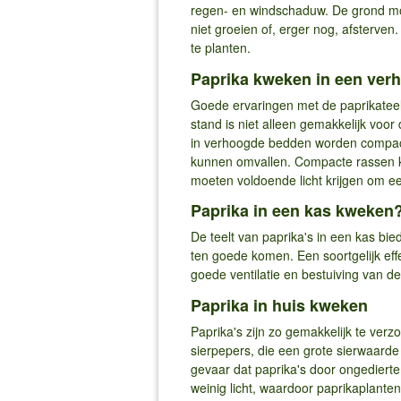
regen- en windschaduw. De grond moe
niet groeien of, erger nog, afsterven
te planten.
Paprika kweken in een ver
Goede ervaringen met de paprikateel
stand is niet alleen gemakkelijk voo
in verhoogde bedden worden compact
kunnen omvallen. Compacte rassen ku
moeten voldoende licht krijgen om e
Paprika in een kas kweken
De teelt van paprika's in een kas b
ten goede komen. Een soortgelijk effec
goede ventilatie en bestuiving van d
Paprika in huis kweken
Paprika's zijn zo gemakkelijk te ver
sierpepers, die een grote sierwaarde
gevaar dat paprika's door ongedierte
weinig licht, waardoor paprikaplanten