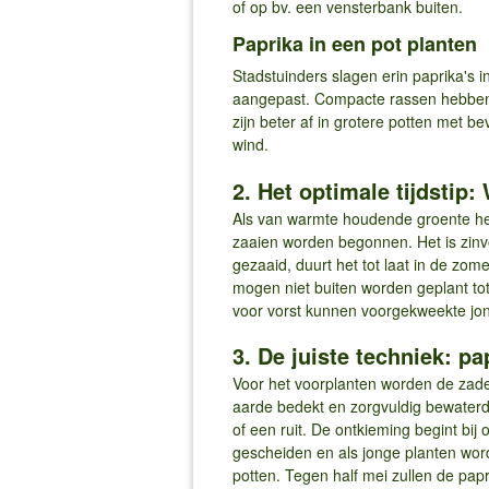
of op bv. een vensterbank buiten.
Paprika in een pot planten
Stadstuinders slagen erin paprika's 
aangepast. Compacte rassen hebben 
zijn beter af in grotere potten met 
wind.
2. Het optimale tijdstip
Als van warmte houdende groente heb
zaaien worden begonnen. Het is zinvo
gezaaid, duurt het tot laat in de zo
mogen niet buiten worden geplant tot
voor vorst kunnen voorgekweekte jon
3. De juiste techniek: p
Voor het voorplanten worden de zad
aarde bedekt en zorgvuldig bewater
of een ruit. De ontkieming begint bi
gescheiden en als jonge planten wor
potten. Tegen half mei zullen de papr