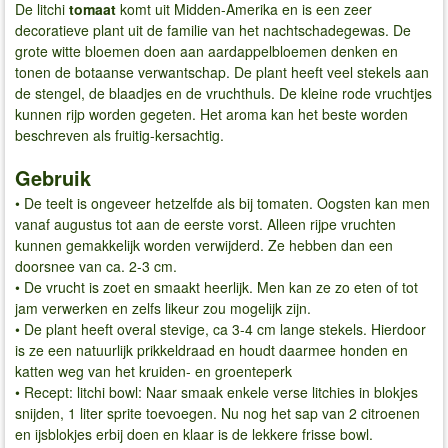
De litchi
tomaat
komt uit Midden-Amerika en is een zeer
decoratieve plant uit de familie van het nachtschadegewas. De
grote witte bloemen doen aan aardappelbloemen denken en
tonen de botaanse verwantschap. De plant heeft veel stekels aan
de stengel, de blaadjes en de vruchthuls. De kleine rode vruchtjes
kunnen rijp worden gegeten. Het aroma kan het beste worden
beschreven als fruitig-kersachtig.
Gebruik
• De teelt is ongeveer hetzelfde als bij tomaten. Oogsten kan men
vanaf augustus tot aan de eerste vorst. Alleen rijpe vruchten
kunnen gemakkelijk worden verwijderd. Ze hebben dan een
doorsnee van ca. 2-3 cm.
• De vrucht is zoet en smaakt heerlijk. Men kan ze zo eten of tot
jam verwerken en zelfs likeur zou mogelijk zijn.
• De plant heeft overal stevige, ca 3-4 cm lange stekels. Hierdoor
is ze een natuurlijk prikkeldraad en houdt daarmee honden en
katten weg van het kruiden- en groenteperk
• Recept: litchi bowl: Naar smaak enkele verse litchies in blokjes
snijden, 1 liter sprite toevoegen. Nu nog het sap van 2 citroenen
en ijsblokjes erbij doen en klaar is de lekkere frisse bowl.