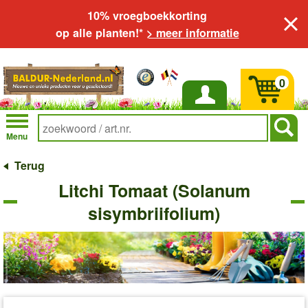
10% vroegboekkorting
op alle planten!*
> meer informatie
0
Inloggen
Menu
Terug
Litchi Tomaat (Solanum
sisymbriifolium)