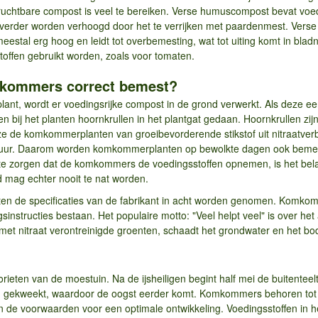
uchtbare compost is veel te bereiken. Verse humuscompost bevat voedi
erder worden verhoogd door het te verrijken met paardenmest. Verse 
meestal erg hoog en leidt tot overbemesting, wat tot uiting komt in bla
ffen gebruikt worden, zoals voor tomaten.
mkommers correct bemest?
t, wordt er voedingsrijke compost in de grond verwerkt. Als deze eer
en bij het planten hoornkrullen in het plantgat gedaan. Hoornkrullen zi
e de komkommerplanten van groeibevorderende stikstof uit nitraatverbi
uur. Daarom worden komkommerplanten op bewolkte dagen ook bemest 
r te zorgen dat de komkommers de voedingsstoffen opnemen, is het bela
d mag echter nooit te nat worden.
ten de specificaties van de fabrikant in acht worden genomen. Komko
instructies bestaan. Het populaire motto: "Veel helpt veel" is over het 
t met nitraat verontreinigde groenten, schaadt het grondwater en het b
ieten van de moestuin. Na de ijsheiligen begint half mei de buitente
 gekweekt, waardoor de oogst eerder komt. Komkommers behoren tot 
 de voorwaarden voor een optimale ontwikkeling. Voedingsstoffen in het