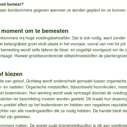
oed bemest?
 aan komkommers gegeven wanneer ze worden geplant en ze kunnen lat
te moment om te bemesten
ommers vrij hoge voedingsbehoeften. Dat is ook nodig, want zonder v
e belangrijkste groei vindt plaats in het voorjaar, vooral van mei tot j
mesting wordt zelfs tijdens de bloei- en oogsttijd voortgezet om de o
verlaagd. Hoewel groeibevorderende stikstofmeststoffen de plantengroei
of kiezen
ie van geloof. Grofweg wordt onderscheid gemaakt tussen organische 
r- en nadelen. Organische meststoffen, bijvoorbeeld hoornkrullen, mestk
 het bodemleven. Hun werking wordt vaak vertraagd doordat de voedin
anten ter beschikking moeten worden gesteld. Dit maakt hun dosering m
positief effect op het bodemleven en hebben een negatieve reputatie. 
ter van alle voedingsstoffen die ze nodig hebben. De handel biedt ste
ief zijn gebleken.
mmers maken. De goede oude brandnetelbouillon is rijk aan voedingsstof