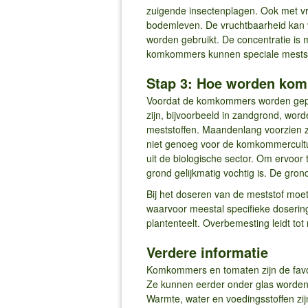
zuigende insectenplagen. Ook met vr
bodemleven. De vruchtbaarheid kan v
worden gebruikt. De concentratie is 
komkommers kunnen speciale meststo
Stap 3: Hoe worden ko
Voordat de komkommers worden geplan
zijn, bijvoorbeeld in zandgrond, word
meststoffen. Maandenlang voorzien z
niet genoeg voor de komkommercult
uit de biologische sector. Om ervoo
grond gelijkmatig vochtig is. De gron
Bij het doseren van de meststof moe
waarvoor meestal specifieke doserings
plantenteelt. Overbemesting leidt to
Verdere informatie
Komkommers en tomaten zijn de favor
Ze kunnen eerder onder glas worden
Warmte, water en voedingsstoffen zijn