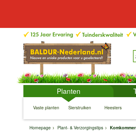
Planten
Vaste planten
Sierstruiken
Heesters
↓
↓
↓
↓
Homepage
Plant- & Verzorgingstips
Komkommer