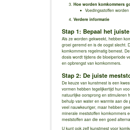
Hoe worden komkommers g
Voedingsstoffen worden
Verdere informatie
Stap 1: Bepaal het juis
Als ze worden gekweekt, hebben komk
groei geremd en is de oogst slecht. D
komkommers regelmatig bemest. De be
dosis wordt tijdens de bloeiperiode 
en opbrengst van komkommers.
Stap 2: De juiste mestst
De keuze van kunstmest is een kwest
vormen hebben tegelijkertijd hun voo
natuurlijke oorsprong en stimuleren
behulp van water en warmte aan de pl
veel nauwkeuriger, maar hebben geen 
minerale meststoffen komkommers ech
meststoffen aan die een goed alternat
U kunt ook zelf kunstmest voor komko