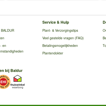
Service & Hulp
D
ij BALDUR
Plant- & Verzorgingstips
O
ten
Veel gestelde vragen (FAQ)
Be
g- en
Betalingsmogelijkheden
To
omstandigheden
Plantendokter
en bij Baldur