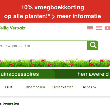
10% vroegboekkorting
op alle planten!*
> meer informatie
Tuinaccessoires
Themawereld
Fruit
Bloembollen
Kamerplanten
Acties %
↓
↓
↓
↓
s bemesten