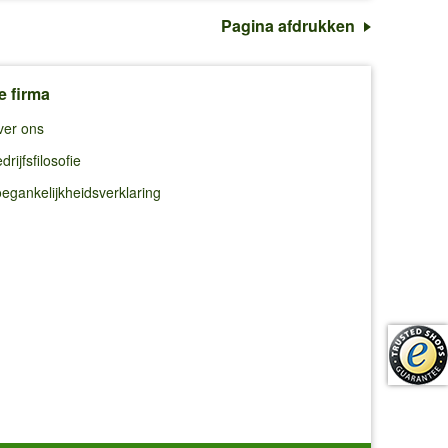
Pagina afdrukken
e firma
ver ons
drijfsfilosofie
egankelijkheidsverklaring