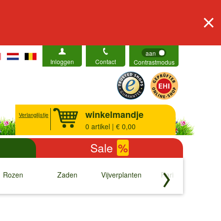
aan
Inloggen
Contact
Contrastmodus
winkelmandje
Verlanglijstje
0
artikel | € 0,00
Sale
%
Rozen
Zaden
Vijverplanten
Rariteiten
b
↓
↓
↓
↓