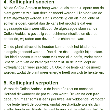
4. Koffieplant snoeien
Als de Coffea Arabica te hoog wordt of als meer uitlopers aan de
plant gewenst zijn, kan deze gesnoeid worden. Hiervoor kan de
stam afgezaagd worden. Het is voordelig om dit in de lente of
zomer te doen, omdat dan de kans het grootst is dat een
afgezaagde stam weer uitloopt. De afgezaagde stam van de
Coffea Arabica is gevoelig voor schimmelinfecties en diverse
bacteriën, wij raden aan deze af te dichten met wax.
Om de plant attractief te houden kunnen ook het blad en de
stengels gesnoeid worden. Doe dit zo dicht mogelijk bij de stam.
Het blad snoeien is raadzaam vlak voor elke herfst, zodat meer
licht de kern van de kamerplant bereikt. In de lente loopt de
koffieplant dan weer prachtig uit. Ook in de lente kan gesnoeid
worden, zodat de plant meer energie heeft om zich te herstellen.
5. Koffieplant verpotten
Verpot de Coffea Arabica in de lente of direct na aanschaf.
Herhaal dit wanneer de pot te klein wordt. Dit kan na een jaar
gebeuren, maar soms is eens per twee jaar voldoende. Verpotten
in de lente heeft de voorkeur, omdat beschadigde wortels dan
sneller herstellen. Plaats de plant in een pot die minimaal twintig