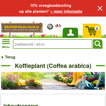
10% vroegboekkorting
op alle planten!*
> meer informatie
0
Inloggen
Menu
Terug
Koffieplant (Coffea arabica)
Inhoudsopgave