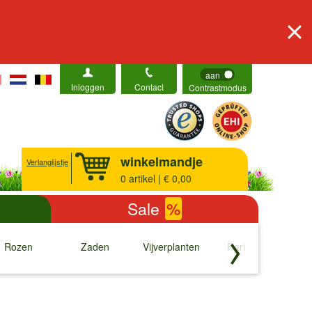
aan
Inloggen
Contact
Contrastmodus
winkelmandje
Verlanglijstje
0
artikel | € 0,00
Sale
%
Rozen
Zaden
Vijverplanten
Rariteiten
b
↓
↓
↓
↓