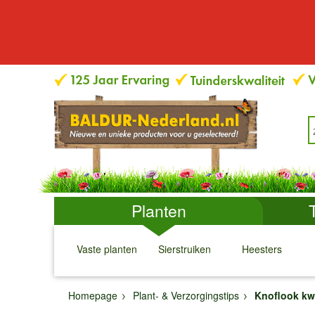
Planten
Vaste planten
Sierstruiken
Heesters
↓
↓
↓
↓
Homepage
Plant- & Verzorgingstips
Knoflook k