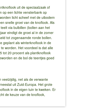
ntknoflook uit de speciaalzaak of
n op een lichte vensterbank op
worden licht scheef met de uibodem
n snelle groei van de knoflook. Als
eelt via bulbillen (bollen aan het
tjaar eindigt de groei al in de zomer
kkeld tot zogenaamde ronde bollen.
 geplant als winterknoflook in de
t te worden. Het voordeel is dat alle
tot 20 procent als plantknoflook
geworden en de bol de teentjes goed
 veelzijdig, net als de verwante
meestal uit Zuid-Europa. Het grote
flook in de eigen tuin te kweken. Er
ht de keuze van de knoflook,