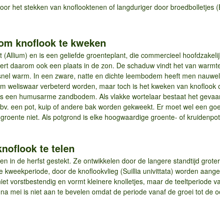
door het stekken van knoflooktenen of langduriger door broedbolletjes (
s om knoflook te kweken
t (Allium) en is een geliefde groenteplant, die commercieel hoofdzakeli
ert daarom ook een plaats in de zon. De schaduw vindt het van warm
snel warm. In een zware, natte en dichte leembodem heeft men nauweli
m weliswaar verbeterd worden, maar toch is het kweken van knoflook 
t is een humusarme zandbodem. Als vlakke wortelaar bestaat het gevaa
 bv. een pot, kuip of andere bak worden gekweekt. Er moet wel een go
groente niet. Als potgrond is elke hoogwaardige groente- of kruidenpo
knoflook te telen
 in de herfst gestekt. Ze ontwikkelen door de langere standtijd grotere 
 kweekperiode, door de knoflookvlieg (Suillia univittata) worden aange
iet vorstbestendig en vormt kleinere knolletjes, maar de teeltperiode va
n na mei is niet aan te bevelen omdat de periode vanaf de groei tot de oo