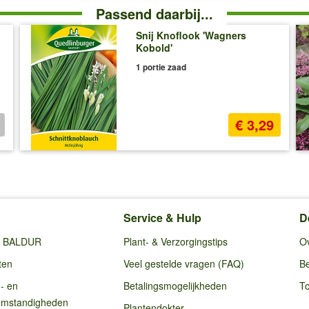
Passend daarbij...
Snij Knoflook 'Wagners
Kobold'
1 portie zaad
€ 3,29
Service & Hulp
D
ij BALDUR
Plant- & Verzorgingstips
O
ten
Veel gestelde vragen (FAQ)
Be
g- en
Betalingsmogelijkheden
To
omstandigheden
Plantendokter