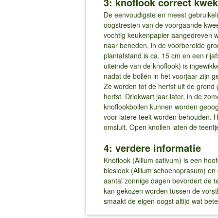
3: knoflook correct kwe
De eenvoudigste en meest gebruikelij
oogstresten van de voorgaande kweek
vochtig keukenpapier aangedreven w
naar beneden, in de voorbereide gron
plantafstand is ca. 15 cm en een rija
uiteinde van de knoflook) is ingewikke
nadat de bollen in het voorjaar zijn
Ze worden tot de herfst uit de gron
herfst. Driekwart jaar later, in de zo
knoflookbollen kunnen worden geoogs
voor latere teelt worden behouden. 
omsluit. Open knollen laten de teentj
4: verdere informatie
Knoflook (Allium sativum) is een hoof
bieslook (Allium schoenoprasum) en 
aantal zonnige dagen bevordert de te
kan gekozen worden tussen de vorstb
smaakt de eigen oogst altijd wat bet