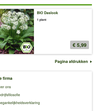
BIO Daslook
1 plant
€ 5,99
Pagina afdrukken
e firma
ver ons
drijfsfilosofie
egankelijkheidsverklaring