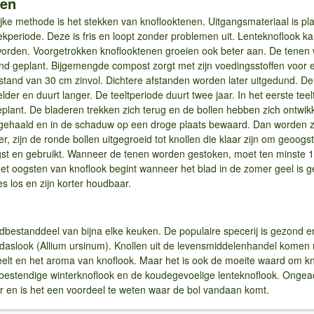
ken
ke methode is het stekken van knoflooktenen. Uitgangsmateriaal is pla
periode. Deze is fris en loopt zonder problemen uit. Lenteknoflook ka
orden. Voorgetrokken knoflooktenen groeien ook beter aan. De tenen 
d geplant. Bijgemengde compost zorgt met zijn voedingsstoffen voor ee
fstand van 30 cm zinvol. Dichtere afstanden worden later uitgedund. De t
lder en duurt langer. De teeltperiode duurt twee jaar. In het eerste teel
 geplant. De bladeren trekken zich terug en de bollen hebben zich ontwi
d gehaald en in de schaduw op een droge plaats bewaard. Dan worden ze
mer, zijn de ronde bollen uitgegroeid tot knollen die klaar zijn om geoogs
t en gebruikt. Wanneer de tenen worden gestoken, moet ten minste 15 
Het oogsten van knoflook begint wanneer het blad in de zomer geel is 
es los en zijn korter houdbaar.
dbestanddeel van bijna elke keuken. De populaire specerij is gezond en
daslook (Allium ursinum). Knollen uit de levensmiddelenhandel komen 
elt en het aroma van knoflook. Maar het is ook de moeite waard om kno
estendige winterknoflook en de koudegevoelige lenteknoflook. Ongeac
er en is het een voordeel te weten waar de bol vandaan komt.