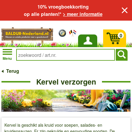
10% vroegboekkorting
op alle planten!*
> meer informatie
0
Inloggen
Menu
Terug
Kervel verzorgen
Kervel is geschikt als kruid voor soepen, salades- en
kruidensauzen. Er zijn gekrulde en eenvoudige soorten. De