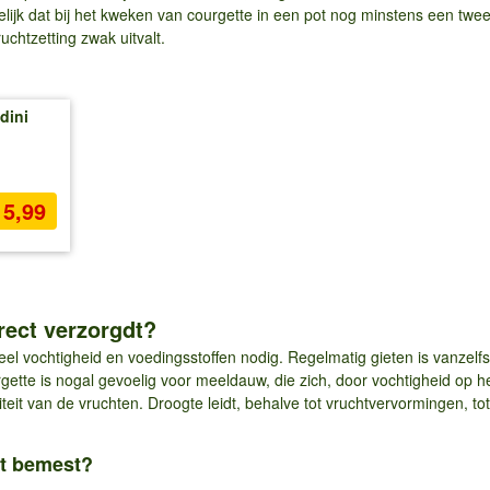
elijk dat bij het kweken van courgette in een pot nog minstens een twe
uchtzetting zwak uitvalt.
dini
 5,99
rect verzorgdt?
veel vochtigheid en voedingsstoffen nodig. Regelmatig gieten is vanze
ette is nogal gevoelig voor meeldauw, die zich, door vochtigheid op het
teit van de vruchten. Droogte leidt, behalve tot vruchtvervormingen, to
ct bemest?