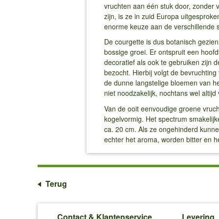
vruchten aan één stuk door, zonder 
zijn, is ze in zuid Europa uitgesprok
enorme keuze aan de verschillende s
De courgette is dus botanisch gezie
bossige groei. Er ontspruit een hoof
decoratief als ook te gebruiken zijn
bezocht. Hierbij volgt de bevruchting
de dunne langstelige bloemen van he
niet noodzakelijk, nochtans wel altij
Van de ooit eenvoudige groene vruchte
kogelvormig. Het spectrum smakelijke
ca. 20 cm. Als ze ongehinderd kunnen
echter het aroma, worden bitter en h
Terug
Contact & Klantenservice
Levering