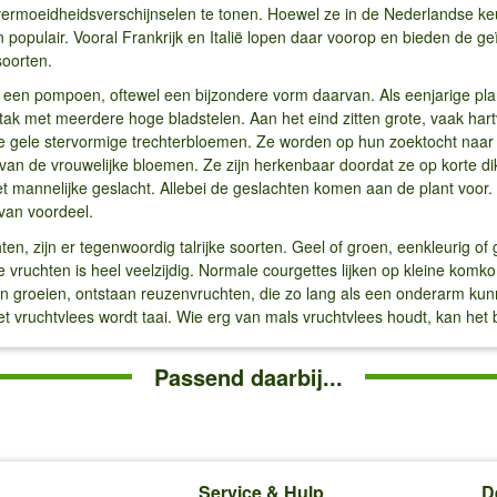
vermoeidheidsverschijnselen te tonen. Hoewel ze in de Nederlandse k
en populair. Vooral Frankrijk en Italië lopen daar voorop en bieden de 
oorten.
n een pompoen, oftewel een bijzondere vorm daarvan. Als eenjarige pl
dtak met meerdere hoge bladstelen. Aan het eind zitten grote, vaak har
 de gele stervormige trechterbloemen. Ze worden op hun zoektocht naa
 van de vrouwelijke bloemen. Ze zijn herkenbaar doordat ze op korte dikk
t mannelijke geslacht. Allebei de geslachten komen aan de plant voor
d van voordeel.
n, zijn er tegenwoordig talrijke soorten. Geel of groen, eenkleurig of g
 vruchten is heel veelzijdig. Normale courgettes lijken op kleine kom
 groeien, ontstaan reuzenvruchten, die zo lang als een onderarm kunn
et vruchtvlees wordt taai. Wie erg van mals vruchtvlees houdt, kan het
Passend daarbij...
Service & Hulp
D