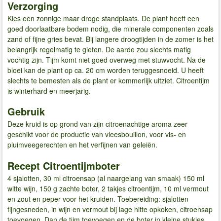
Verzorging
Kies een zonnige maar droge standplaats. De plant heeft een
goed doorlaatbare bodem nodig, die minerale componenten zoals
zand of fijne gries bevat. Bij langere droogtijden in de zomer is het
belangrijk regelmatig te gieten. De aarde zou slechts matig
vochtig zijn. Tijm komt niet goed overweg met stuwvocht. Na de
bloei kan de plant op ca. 20 cm worden teruggesnoeid. U heeft
slechts te bemesten als de plant er kommerlijk uitziet. Citroentijm
is winterhard en meerjarig.
Gebruik
Deze kruid is op grond van zijn citroenachtige aroma zeer
geschikt voor de productie van vleesbouillon, voor vis- en
pluimveegerechten en het verfijnen van geleiën.
Recept Citroentijmboter
4 sjalotten, 30 ml citroensap (al naargelang van smaak) 150 ml
witte wijn, 150 g zachte boter, 2 takjes citroentijm, 10 ml vermout
en zout en peper voor het kruiden. Toebereiding: sjalotten
fijngesneden, in wijn en vermout bij lage hitte opkoken, citroensap
toevoegen. Dan de tijm toevoegen en de boter in kleine stukjes