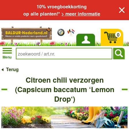
10% vroegboekkorting
op alle planten!*
> meer informatie
0
Inloggen
Menu
Terug
Citroen chili verzorgen
(Capsicum baccatum ‘Lemon
Drop‘)