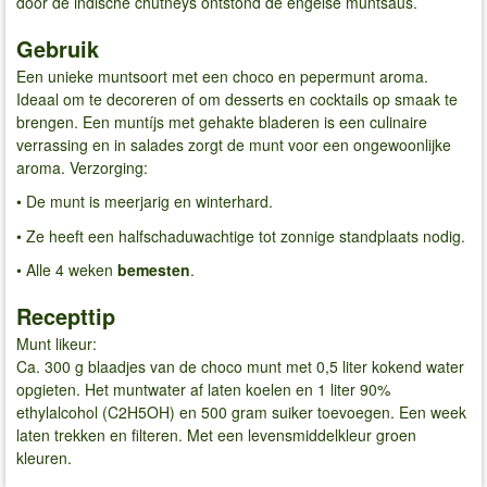
door de indische chutneys ontstond de engelse muntsaus.
Gebruik
Een unieke muntsoort met een choco en pepermunt aroma.
Ideaal om te decoreren of om desserts en cocktails op smaak te
brengen. Een muntíjs met gehakte bladeren is een culinaire
verrassing en in salades zorgt de munt voor een ongewoonlijke
aroma. Verzorging:
• De munt is meerjarig en winterhard.
• Ze heeft een halfschaduwachtige tot zonnige standplaats nodig.
• Alle 4 weken
bemesten
.
Recepttip
Munt likeur:
Ca. 300 g blaadjes van de choco munt met 0,5 liter kokend water
opgieten. Het muntwater af laten koelen en 1 liter 90%
ethylalcohol (C2H5OH) en 500 gram suiker toevoegen. Een week
laten trekken en filteren. Met een levensmiddelkleur groen
kleuren.